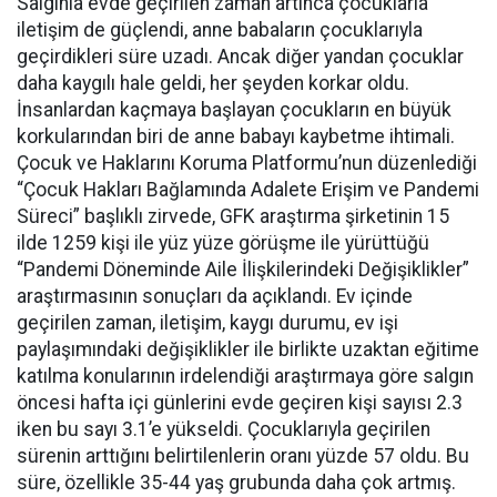
Salgınla evde geçirilen zaman artınca çocuklarla
iletişim de güçlendi, anne babaların çocuklarıyla
geçirdikleri süre uzadı. Ancak diğer yandan çocuklar
daha kaygılı hale geldi, her şeyden korkar oldu.
İnsanlardan kaçmaya başlayan çocukların en büyük
korkularından biri de anne babayı kaybetme ihtimali.
Çocuk ve Haklarını Koruma Platformu’nun düzenlediği
“Çocuk Hakları Bağlamında Adalete Erişim ve Pandemi
Süreci” başlıklı zirvede, GFK araştırma şirketinin 15
ilde 1259 kişi ile yüz yüze görüşme ile yürüttüğü
“Pandemi Döneminde Aile İlişkilerindeki Değişiklikler”
araştırmasının sonuçları da açıklandı. Ev içinde
geçirilen zaman, iletişim, kaygı durumu, ev işi
paylaşımındaki değişiklikler ile birlikte uzaktan eğitime
katılma konularının irdelendiği araştırmaya göre salgın
öncesi hafta içi günlerini evde geçiren kişi sayısı 2.3
iken bu sayı 3.1’e yükseldi. Çocuklarıyla geçirilen
sürenin arttığını belirtilenlerin oranı yüzde 57 oldu. Bu
süre, özellikle 35-44 yaş grubunda daha çok artmış.