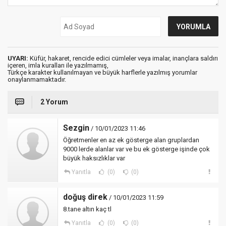
UYARI:
Küfür, hakaret, rencide edici cümleler veya imalar, inançlara saldırı
içeren, imla kuralları ile yazılmamış,
Türkçe karakter kullanılmayan ve büyük harflerle yazılmış yorumlar
onaylanmamaktadır.
2 Yorum
Sezgin
/ 10/01/2023 11:46
Öğretmenler en az ek gösterge alan gruplardan
9000 lerde alanlar var ve bu ek gösterge işinde çok
büyük haksızlıklar var
Yanıtla
(0)
(0)
doğuş direk
/ 10/01/2023 11:59
8.tane altın kaç tl
Yanıtla
(0)
(0)