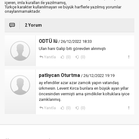
içeren, imla kuralları ile yazılmamış,
Türkçe karakter kullanılmayan ve büyük harflerle yazılmış yorumlar
onaylanmamaktadır.
2 Yorum
ODTÜ lü
/ 26/12/2022 18:33
Ulan hani Galip biti görevden alınmıştı
Yanıtla
(0)
(0)
patlıycan Oturtma
/ 26/12/2022 19:19
ay efendiler azar azar zamcık yapın vatandaş
ürkmesin. Levent Kırca bunlara en büyük ayarı yıllar
öncesinden vermişti ama şimdikiler koltuklara iyice
zamklanmış.
Yanıtla
(0)
(0)