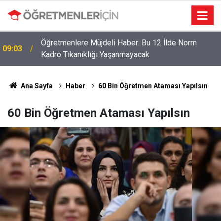
Öğretmenlere Müjdeli Haber: Bu 12 İlde Norm
09:03
Kadro Tıkanıklığı Yaşanmayacak
Öğretmenler İçin Son Saatler! MEB E-Sınav Görev
19:02
Başvurularında Süre Doluyor
Ana Sayfa
Haber
60 Bin Öğretmen Ataması Yapılsın
60 Bin Öğretmen Ataması Yapılsın