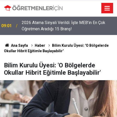
2026 Atama Sinyali Verildi: İşte MEB’in En Çok
09:01
Öğretmen Aradığı 15 Branş!
LGS Nakillerinde Büyük Risk: Gözde Liselerde
19:00
Kontenjanlar Bitti, Rekabet Tavan Yaptı!
Ana Sayfa
Haber
Bilim Kurulu Üyesi: 'O Bölgelerde
Okullar Hibrit Eğitimle Başlayabilir'
Bilim Kurulu Üyesi: 'O Bölgelerde
Okullar Hibrit Eğitimle Başlayabilir'