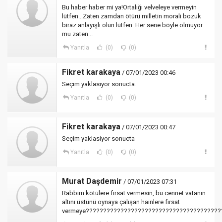
Bu haber haber mi ya!Ortalığı velveleye vermeyin
lütfen...Zaten zamdan ötürü milletin morali bozuk
biraz anlayışlı olun lütfen..Her sene böyle olmuyor
mu zaten...
Yanıtla
(0)
(0)
Fikret karakaya
/ 07/01/2023 00:46
Seçim yaklasiyor sonucta.
Yanıtla
(0)
(0)
Fikret karakaya
/ 07/01/2023 00:47
Seçim yaklasiyor sonucta
Yanıtla
(0)
(0)
Murat Daşdemir
/ 07/01/2023 07:31
Rabbim kötülere fırsat vermesin, bu cennet vatanın
altını üstünü oynaya çalışan hainlere fırsat
vermeye???????????????????????????????????????