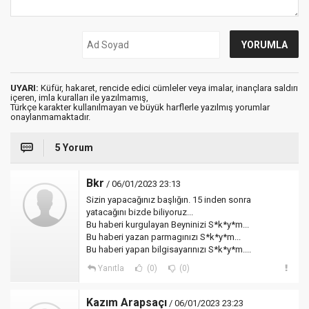
UYARI:
Küfür, hakaret, rencide edici cümleler veya imalar, inançlara saldırı
içeren, imla kuralları ile yazılmamış,
Türkçe karakter kullanılmayan ve büyük harflerle yazılmış yorumlar
onaylanmamaktadır.
5 Yorum
Bkr
/ 06/01/2023 23:13
Sizin yapacağınız başlığın. 15 inden sonra
yatacağını bizde biliyoruz...
Bu haberi kurgulayan Beyninizi S*k*y*m...
Bu haberi yazan parmagınızı S*k*y*m...
Bu haberi yapan bilgisayarınızı S*k*y*m....
Yanıtla
(0)
(0)
Kazım Arapsaçı
/ 06/01/2023 23:23