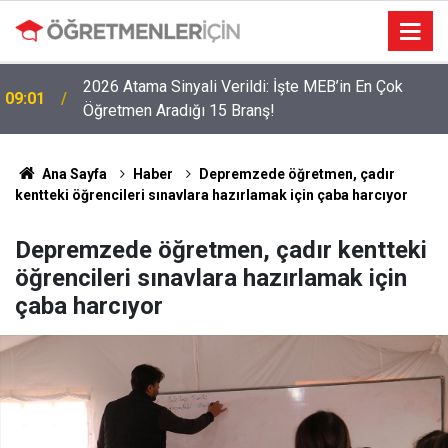
2026 Atama Sinyali Verildi: İşte MEB’in En Çok
09:01
Öğretmen Aradığı 15 Branş!
LGS Nakillerinde Büyük Risk: Gözde Liselerde
19:00
Kontenjanlar Bitti, Rekabet Tavan Yaptı!
Ana Sayfa
Haber
Depremzede öğretmen, çadır
kentteki öğrencileri sınavlara hazırlamak için çaba harcıyor
Depremzede öğretmen, çadır kentteki
öğrencileri sınavlara hazırlamak için
çaba harcıyor