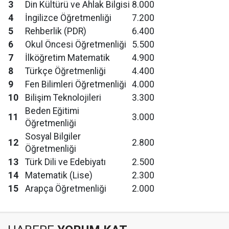
3
Din Kültürü ve Ahlak Bilgisi
8.000
4
İngilizce Öğretmenliği
7.200
5
Rehberlik (PDR)
6.400
6
Okul Öncesi Öğretmenliği
5.500
7
İlköğretim Matematik
4.900
8
Türkçe Öğretmenliği
4.400
9
Fen Bilimleri Öğretmenliği
4.000
10
Bilişim Teknolojileri
3.300
Beden Eğitimi
11
3.000
Öğretmenliği
Sosyal Bilgiler
12
2.800
Öğretmenliği
13
Türk Dili ve Edebiyatı
2.500
14
Matematik (Lise)
2.300
15
Arapça Öğretmenliği
2.000