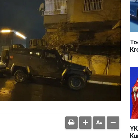
To
Kr
YK
Ku