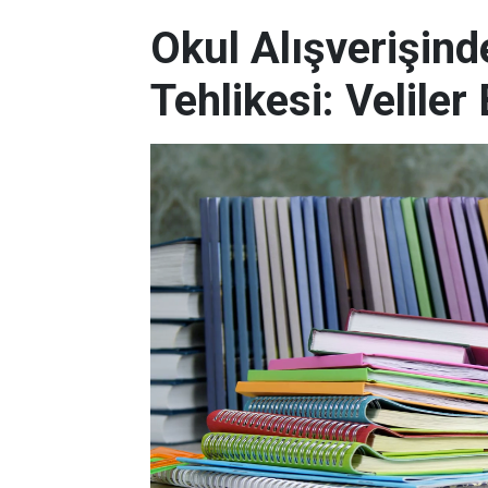
Okul Alışverişind
Tehlikesi: Veliler