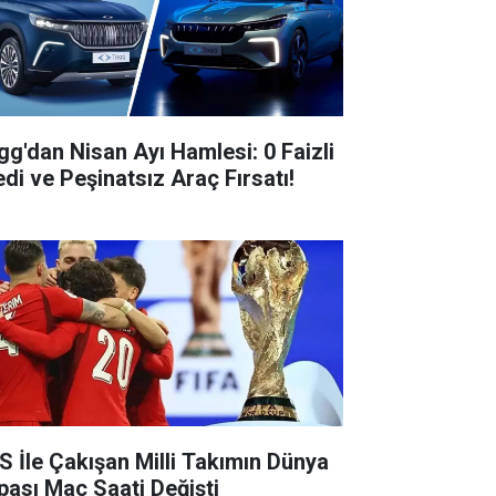
gg'dan Nisan Ayı Hamlesi: 0 Faizli
edi ve Peşinatsız Araç Fırsatı!
S İle Çakışan Milli Takımın Dünya
pası Maç Saati Değişti