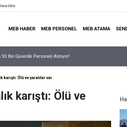
itene Ekle
MEB HABER
MEB PERSONEL
MEB ATAMA
SEN
Tercihleri Açıldı: Puan Farkı Tanımayan Öncelik Hangi Alanın Old
k karıştı: Ölü ve yaralılar var
lık karıştı: Ölü ve
Ha