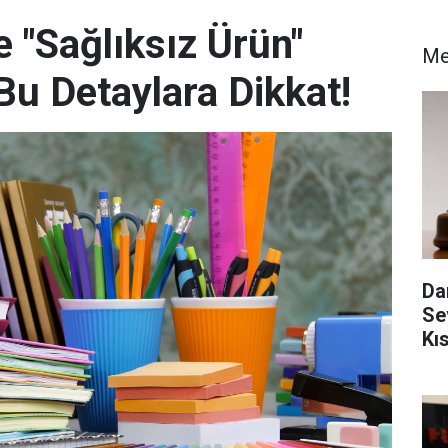
e "Sağlıksız Ürün"
Me
 Bu Detaylara Dikkat!
Da
Se
Kı