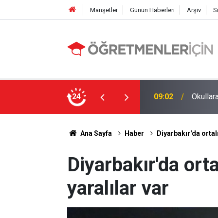
Manşetler
Günün Haberleri
Arşiv
S
li Alınıyor!
24
19:01
MEBBİS 
Ana Sayfa
Haber
Diyarbakır'da ortalı
Diyarbakır'da orta
yaralılar var