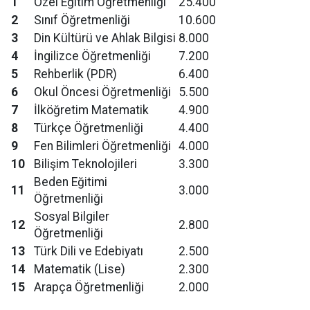
1
Özel Eğitim Öğretmenliği
25.400
2
Sınıf Öğretmenliği
10.600
3
Din Kültürü ve Ahlak Bilgisi
8.000
4
İngilizce Öğretmenliği
7.200
5
Rehberlik (PDR)
6.400
6
Okul Öncesi Öğretmenliği
5.500
7
İlköğretim Matematik
4.900
8
Türkçe Öğretmenliği
4.400
9
Fen Bilimleri Öğretmenliği
4.000
10
Bilişim Teknolojileri
3.300
Beden Eğitimi
11
3.000
Öğretmenliği
Sosyal Bilgiler
12
2.800
Öğretmenliği
13
Türk Dili ve Edebiyatı
2.500
14
Matematik (Lise)
2.300
15
Arapça Öğretmenliği
2.000