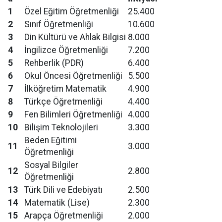
1
Özel Eğitim Öğretmenliği
25.400
2
Sınıf Öğretmenliği
10.600
3
Din Kültürü ve Ahlak Bilgisi
8.000
4
İngilizce Öğretmenliği
7.200
5
Rehberlik (PDR)
6.400
6
Okul Öncesi Öğretmenliği
5.500
7
İlköğretim Matematik
4.900
8
Türkçe Öğretmenliği
4.400
9
Fen Bilimleri Öğretmenliği
4.000
10
Bilişim Teknolojileri
3.300
Beden Eğitimi
11
3.000
Öğretmenliği
Sosyal Bilgiler
12
2.800
Öğretmenliği
13
Türk Dili ve Edebiyatı
2.500
14
Matematik (Lise)
2.300
15
Arapça Öğretmenliği
2.000