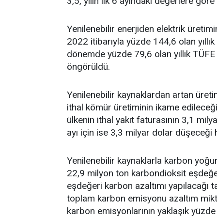
3,5, yılın ilk 6 ayındaki değerlere gö
Yenilenebilir enerjiden elektrik üret
2022 itibarıyla yüzde 144,6 olan yıll
dönemde yüzde 79,6 olan yıllık TÜFE
öngörüldü.
Yenilenebilir kaynaklardan artan üreti
ithal kömür üretiminin ikame edileceği
ülkenin ithal yakıt faturasının 3,1 milya
ayı için ise 3,3 milyar dolar düşeceği
Yenilenebilir kaynaklarla karbon yoğu
22,9 milyon ton karbondioksit eşdeğer
eşdeğeri karbon azaltımı yapılacağı t
toplam karbon emisyonu azaltım miktar
karbon emisyonlarının yaklaşık yüzde 