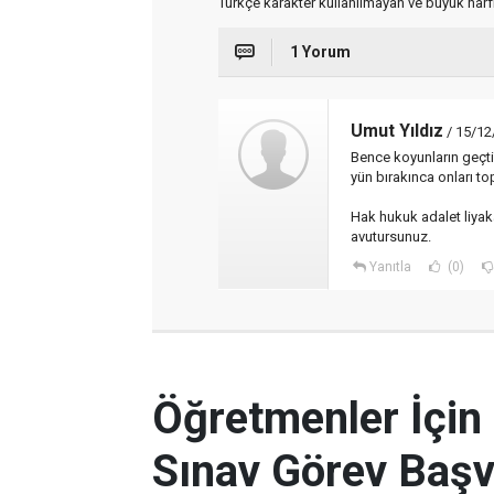
Türkçe karakter kullanılmayan ve büyük har
1 Yorum
Umut Yıldız
/ 15/12
Bence koyunların geçtiğ
yün bırakınca onları to
Hak hukuk adalet liyak
avutursunuz.
Yanıtla
(0)
Öğretmenler İçin
Sınav Görev Başv