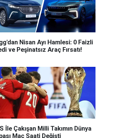
gg'dan Nisan Ayı Hamlesi: 0 Faizli
edi ve Peşinatsız Araç Fırsatı!
S İle Çakışan Milli Takımın Dünya
pası Maç Saati Değişti