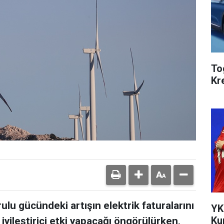
To
Kr
rulu gücündeki artışın elektrik faturalarını
YK
Ku
yileştirici etki yapacağı öngörülürken,