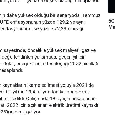
re ise yüzde 11,8 daha düşük olacağı hesaplandı.
iminin daha yüksek olduğu bir senaryoda, Temmuz
5G
ık ÜFE enflasyonunun yüzde 129,2 ve aynı
Ma
 enflasyonunun ise yüzde 72,39 olacağı
m sayesinde, öncelikle yüksek maliyetli gaz ve
 değerlendirilen çalışmada, geçen yıl için
r dolar, enerji krizinin derinleştiği 2022'nin ilk 6
 hesaplandı.
n kaynakların ikame edilmesi yoluyla 2021'de
i, bu yıl ise 13,4 milyon ton karbondioksit
ahmin edildi. Çalışmada 18 ay için hesaplanan
ı 2022 için açıklanan elektrik üretimi kaynaklı
28'ine denk geliyor.