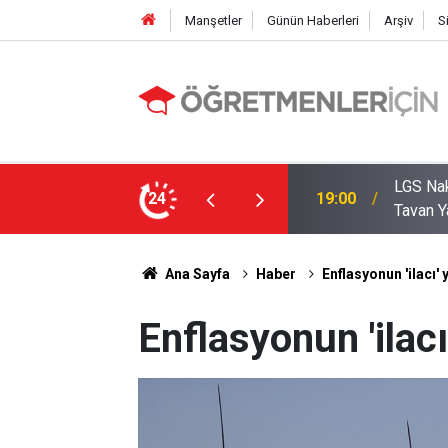
Manşetler
Günün Haberleri
Arşiv
S
zde Liselerde Kontenjanlar Bitti, Rekabet
24
09:05
İlçe Mi
Ana Sayfa
Haber
Enflasyonun 'ilacı' 
Enflasyonun 'ilacı