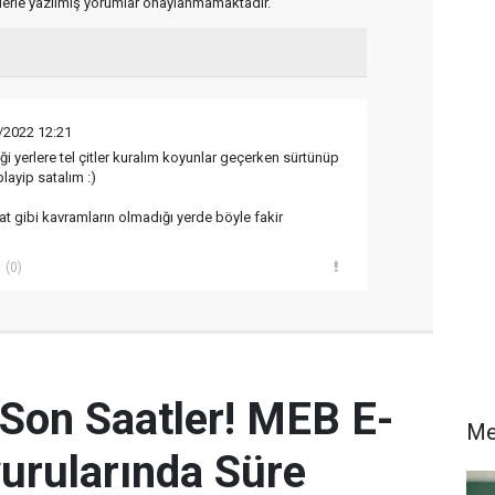
flerle yazılmış yorumlar onaylanmamaktadır.
/2022 12:21
i yerlere tel çitler kuralım koyunlar geçerken sürtünüp
playip satalım :)
at gibi kavramların olmadığı yerde böyle fakir
(0)
 Son Saatler! MEB E-
Me
urularında Süre