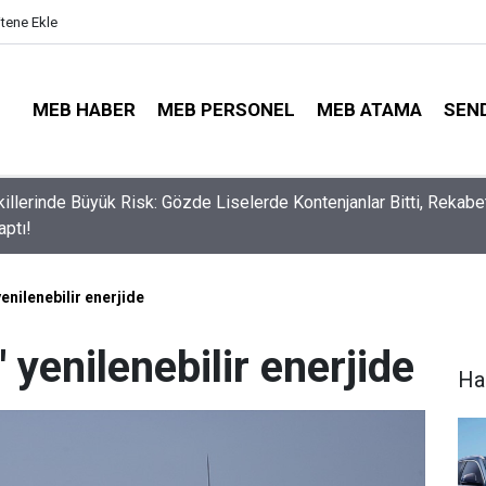
itene Ekle
MEB HABER
MEB PERSONEL
MEB ATAMA
SEN
lli Eğitim Müdürü Ataması Yapıldı
yenilenebilir enerjide
' yenilenebilir enerjide
Ha