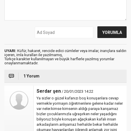
UYARI:
Küfür, hakaret, rencide edici cümleler veya imalar, inançlara saldırı
içeren, imla kuralları ile yazılmamış,
Türkçe karakter kullanılmayan ve büyük harflerle yazılmış yorumlar
onaylanmamaktadır.
1 Yorum
Serdar şen
/ 20/01/2023 14:22
Ya sizler o güzel kafanızı boş konuşanlara cevap
vermekle yormayın.öğretmenlere gelene kadar neler
var neler.kimse kimsenin aldığı paraya karışamaz
bizler çocuklarımızla uğraşırken neler yaşadığını
biliyoruz böyle konuşan ağaçkakan kafalı insan
arkadaşlarım.anlıyamaz herhalde bekar herhalde
okumayı hayvanlardan öğrendi anlamak zor işini