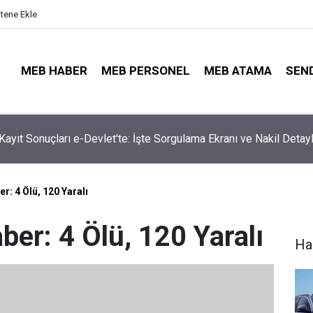
itene Ekle
MEB HABER
MEB PERSONEL
MEB ATAMA
SEN
ayıt Sonuçları e-Devlet'te: İşte Sorgulama Ekranı ve Nakil Detayl
ta Öğretmenleri Norm Fazlası Tehlikesi Bekliyor!
r: 4 Ölü, 120 Yaralı
ber: 4 Ölü, 120 Yaralı
Ha