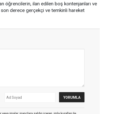
an öğrencilerin, ilan edilen boş kontenjanları ve
k son derece gerçekçi ve temkinli hareket
veya imalar, inançlara saldırı içeren, imla kuralları ile