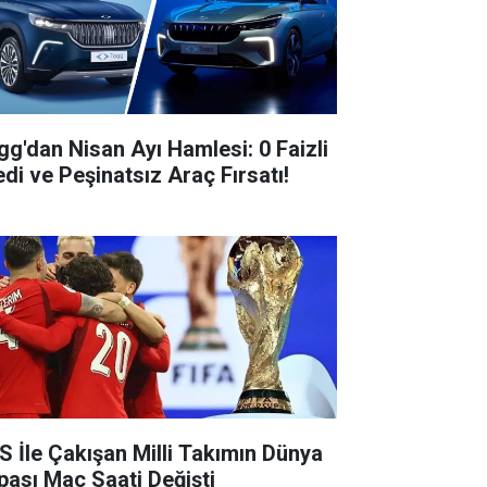
gg'dan Nisan Ayı Hamlesi: 0 Faizli
edi ve Peşinatsız Araç Fırsatı!
S İle Çakışan Milli Takımın Dünya
pası Maç Saati Değişti