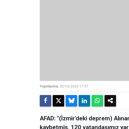
Yayınlanma:
30/10/2020 17:07
AFAD: "(İzmir'deki deprem) Alınan
kaybetmiş, 120 vatandaşımız yara