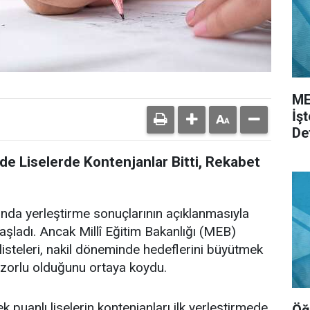
ME
İş
De
de Liselerde Kontenjanlar Bitti, Rekabet
nda yerleştirme sonuçlarının açıklanmasıyla
başladı. Ancak Millî Eğitim Bakanlığı (MEB)
isteleri, nakil döneminde hedeflerini büyütmek
 zorlu olduğunu ortaya koydu.
 puanlı liselerin kontenjanları ilk yerleştirmede
Öğ