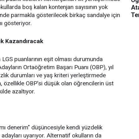
ullarda boş kalan kontenjan sayısının yok
At
Te
inde parmakla gösterilecek birkaç sandalye için
ı gösteriyor.
ık Kazandıracak
da LGS puanlarının eşit olması durumunda
 Adayların Ortaöğretim Başarı Puanı (OBP), yıl
ık durumları ve yaş kriteri yerleştirmede
m, özellikle OBP’si düşük olan öğrencilerin üst
ilde azaltıyor.
ımı denerim" düşüncesiyle kendi yüzdelik
 adayları uyarıyor. Alternatif okulların da