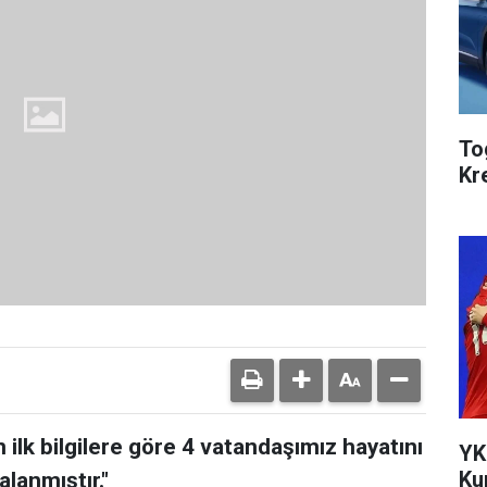
To
Kr
 ilk bilgilere göre 4 vatandaşımız hayatını
YK
Ku
lanmıştır."