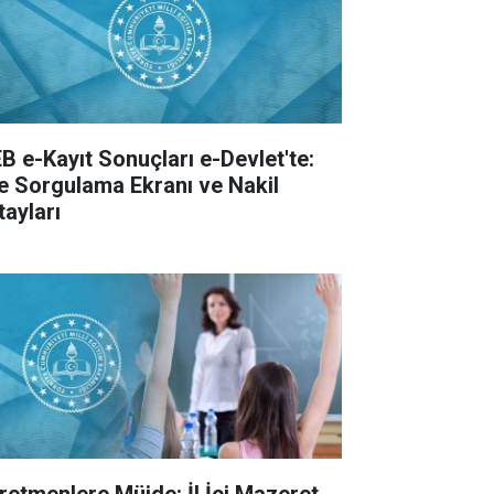
B e-Kayıt Sonuçları e-Devlet'te:
te Sorgulama Ekranı ve Nakil
tayları
retmenlere Müjde: İl İçi Mazeret