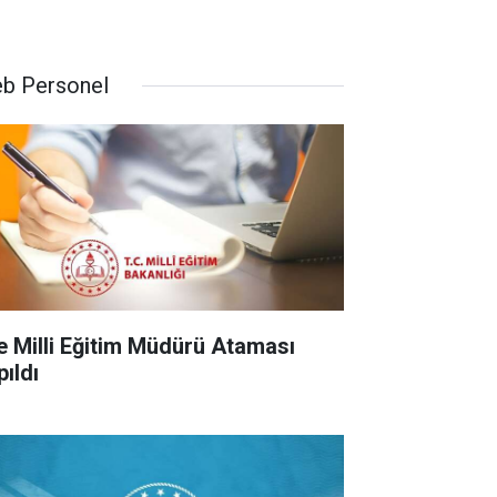
b Personel
çe Milli Eğitim Müdürü Ataması
pıldı