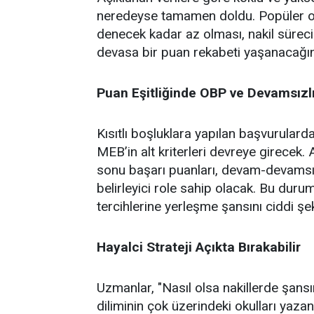
neredeyse tamamen doldu. Popüler ok
denecek kadar az olması, nakil sürec
devasa bir puan rekabeti yaşanacağın
Puan Eşitliğinde OBP ve Devamsızl
Kısıtlı boşluklara yapılan başvurular
MEB’in alt kriterleri devreye girecek.
sonu başarı puanları, devam-devamsızl
belirleyici role sahip olacak. Bu duru
tercihlerine yerleşme şansını ciddi şek
Hayalci Strateji Açıkta Bırakabilir
Uzmanlar, "Nasıl olsa nakillerde şans
diliminin çok üzerindeki okulları yazan