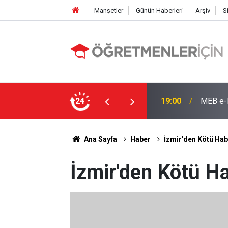
Manşetler
Günün Haberleri
Arşiv
S
19:00
MEB e-K
24
09:02
4 Branş
Ana Sayfa
Haber
İzmir'den Kötü Habe
İzmir'den Kötü Ha