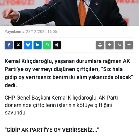
Yayınlanma:
22/12/2020 16:05
Kemal Kılıçdaroğlu, yaşanan durumlara rağmen AK
Parti'ye oy vermeyi düşünen çiftçileri, "Siz hala
gidip oy verirseniz benim iki elim yakanızda olacak"
dedi.
CHP Genel Başkanı Kemal Kılıçdaroğlu, AK Parti
döneminde çiftçilerin işlerinin kötüye gittiğini
savundu.
"GİDİP AK PARTİ'YE OY VERİRSENİZ..."