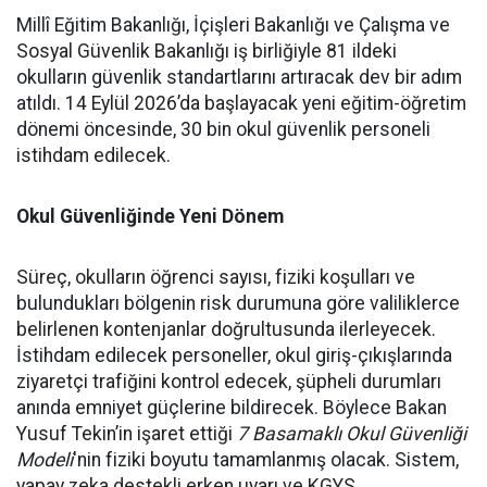
Millî Eğitim Bakanlığı, İçişleri Bakanlığı ve Çalışma ve
Sosyal Güvenlik Bakanlığı iş birliğiyle 81 ildeki
okulların güvenlik standartlarını artıracak dev bir adım
atıldı. 14 Eylül 2026’da başlayacak yeni eğitim-öğretim
dönemi öncesinde, 30 bin okul güvenlik personeli
istihdam edilecek.
Okul Güvenliğinde Yeni Dönem
Süreç, okulların öğrenci sayısı, fiziki koşulları ve
bulundukları bölgenin risk durumuna göre valiliklerce
belirlenen kontenjanlar doğrultusunda ilerleyecek.
İstihdam edilecek personeller, okul giriş-çıkışlarında
ziyaretçi trafiğini kontrol edecek, şüpheli durumları
anında emniyet güçlerine bildirecek. Böylece Bakan
Yusuf Tekin’in işaret ettiği
7 Basamaklı Okul Güvenliği
Modeli
'nin fiziki boyutu tamamlanmış olacak. Sistem,
yapay zeka destekli erken uyarı ve KGYS