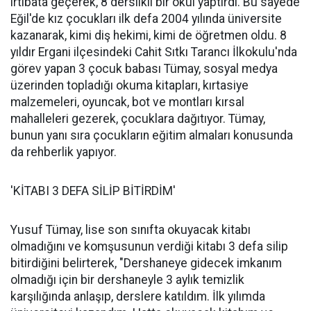
irtibata geçerek, 8 derslikli bir okul yaptırdı. Bu sayede
Eğil'de kız çocukları ilk defa 2004 yılında üniversite
kazanarak, kimi diş hekimi, kimi de öğretmen oldu. 8
yıldır Ergani ilçesindeki Cahit Sıtkı Tarancı İlkokulu'nda
görev yapan 3 çocuk babası Tümay, sosyal medya
üzerinden topladığı okuma kitapları, kırtasiye
malzemeleri, oyuncak, bot ve montları kırsal
mahalleleri gezerek, çocuklara dağıtıyor. Tümay,
bunun yanı sıra çocukların eğitim almaları konusunda
da rehberlik yapıyor.
'KİTABI 3 DEFA SİLİP BİTİRDİM'
Yusuf Tümay, lise son sınıfta okuyacak kitabı
olmadığını ve komşusunun verdiği kitabı 3 defa silip
bitirdiğini belirterek, "Dershaneye gidecek imkanım
olmadığı için bir dershaneyle 3 aylık temizlik
karşılığında anlaşıp, derslere katıldım. İlk yılımda