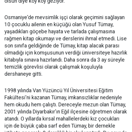
olsun diye köy köy geziyor.
Osmaniye'de mevsimlik işçi olarak geçimini sağlayan
10 çocuklu ailenin en küçüğü olan Yusuf Tümay,
yaşadıkları göçebe hayata ve tarlada çalışmasına
rağmen kitap okumayı ve derslerini ihmal etmedi. Lise
son sınıfa geldiğinde de Tümay, kitap alacak parası
olmadığı için komşusunun verdiği üniversiteye hazırlık
kitabıyla sınava hazırlandı. Daha sonra da 3 ay süreyle
temizlik görevlisi olarak çalışmak koşuluyla
dershaneye gitti.
1998 yılında Van Yüzüncü Yıl Üniversitesi Eğitim
Fakültesi'ni kazanan Tümay, imkansızlıklar nedeniyle
hem okudu hem çalıştı. Dereceyle mezun olan Tümay,
2001 yılında Diyarbakır'ın Eğil ilçesine öğretmen olarak
atandı. O yıllarda kırsal mahallelerdeki kız çocukları
için de büyük çaba sarf eden Tümay, bir dernekle