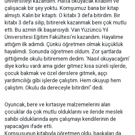
üniversiteyi kazandım. Hatta okuyacak kitabım ve
çalışacak bir şey yoktu. Komşumuz bana bir kitap
almıştı. Kalın bir kitaptı. O kitabı 3 defa bitirdim. Bir
kitabı 3 defa silip, bitirerek kazanmak beni çok mutlu
etti. Bu azmin ilk başarısıydı. Van Yüzüncü Yıl
Üniversitesi Eğitim Fakültesi'ni kazandım. Hayalime
attığım ilk adımdı. Çünkü öğretmen olmak küçüklük
hayalimdi. Sonunda öğretmen oldum. Zor şartlarda
gittiğimde okulu bitiremem dedim. 'Nasıl okuyacağım'
diye korku vardı ama gider gitmez kısa süreli işlerde,
çocuk bakmak ve özel derslere gitmek, aşçı
yardımcılığı gibi işlerde çalıştım. Hem okuyup hem
çalıştım. Okulu da dereceyle bitirdim" dedi.
Oyuncak, bere ve kırtasiye malzemelerini alan
çocuklar da çok mutlu olduklarını ve ileride meslek
sahibi olduklarında aynı çalışmayı kendilerinin de
yapacağını ifade etti.
Komşusunun kitabıyla öğretmen oldu, başkaları da