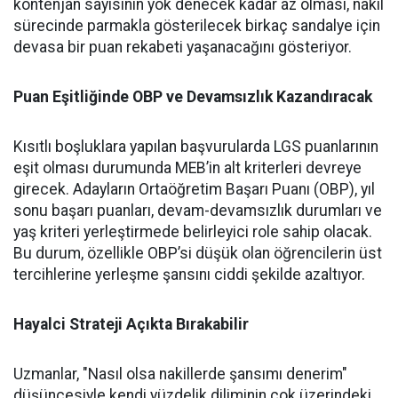
kontenjan sayısının yok denecek kadar az olması, nakil
sürecinde parmakla gösterilecek birkaç sandalye için
devasa bir puan rekabeti yaşanacağını gösteriyor.
Puan Eşitliğinde OBP ve Devamsızlık Kazandıracak
Kısıtlı boşluklara yapılan başvurularda LGS puanlarının
eşit olması durumunda MEB’in alt kriterleri devreye
girecek. Adayların Ortaöğretim Başarı Puanı (OBP), yıl
sonu başarı puanları, devam-devamsızlık durumları ve
yaş kriteri yerleştirmede belirleyici role sahip olacak.
Bu durum, özellikle OBP’si düşük olan öğrencilerin üst
tercihlerine yerleşme şansını ciddi şekilde azaltıyor.
Hayalci Strateji Açıkta Bırakabilir
Uzmanlar, "Nasıl olsa nakillerde şansımı denerim"
düşüncesiyle kendi yüzdelik diliminin çok üzerindeki