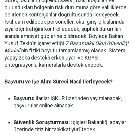
Süreç, okulların öğrenci sayısı, fiziki koşulları ve
bulundukları bölgenin risk durumuna göre valiliklerce
belirlenen kontenjanlar doğrultusunda ilerleyecek.
İstihdam edilecek personeller, okul giriş-çıkışlarında
ziyaretçi trafiğini kontrol edecek, şüpheli durumları
anında emniyet güçlerine bildirecek. Böylece Bakan
Yusuf Tekin’in işaret ettiği
7 Basamaklı Okul Güvenliği
Modeli
'nin fiziki boyutu tamamlanmış olacak. Sistem,
yapay zeka destekli erken uyarı ve KGYS
entegrasyonlu kameralarla desteklenecek.
Başvuru ve İşe Alım Süreci Nasıl İlerleyecek?
Başvuru:
İlanlar İŞKUR üzerinden yayımlanacak,
başvurular online alınacak.
Güvenlik Soruşturması:
İçişleri Bakanlığı adaylar
üzerinde titiz bir tahkikat yürütecek.