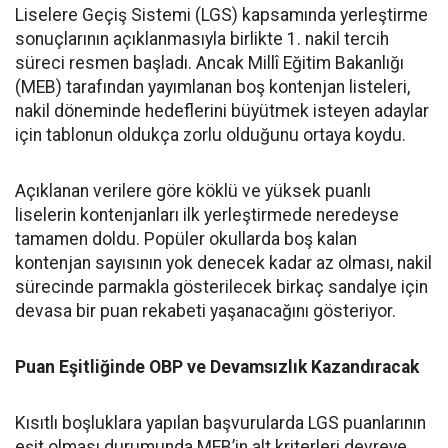
Liselere Geçiş Sistemi (LGS) kapsamında yerleştirme
sonuçlarının açıklanmasıyla birlikte 1. nakil tercih
süreci resmen başladı. Ancak Millî Eğitim Bakanlığı
(MEB) tarafından yayımlanan boş kontenjan listeleri,
nakil döneminde hedeflerini büyütmek isteyen adaylar
için tablonun oldukça zorlu olduğunu ortaya koydu.
Açıklanan verilere göre köklü ve yüksek puanlı
liselerin kontenjanları ilk yerleştirmede neredeyse
tamamen doldu. Popüler okullarda boş kalan
kontenjan sayısının yok denecek kadar az olması, nakil
sürecinde parmakla gösterilecek birkaç sandalye için
devasa bir puan rekabeti yaşanacağını gösteriyor.
Puan Eşitliğinde OBP ve Devamsızlık Kazandıracak
Kısıtlı boşluklara yapılan başvurularda LGS puanlarının
eşit olması durumunda MEB’in alt kriterleri devreye