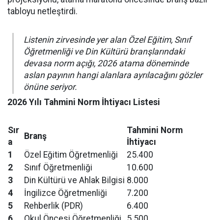
tabloyu netleştirdi.
Listenin zirvesinde yer alan Özel Eğitim, Sınıf
Öğretmenliği ve Din Kültürü branşlarındaki
devasa norm açığı, 2026 atama döneminde
aslan payının hangi alanlara ayrılacağını gözler
önüne seriyor.
2026 Yılı Tahmini Norm İhtiyacı Listesi
Sır
Tahmini Norm
Branş
a
İhtiyacı
1
Özel Eğitim Öğretmenliği
25.400
2
Sınıf Öğretmenliği
10.600
3
Din Kültürü ve Ahlak Bilgisi
8.000
4
İngilizce Öğretmenliği
7.200
5
Rehberlik (PDR)
6.400
6
Okul Öncesi Öğretmenliği
5.500