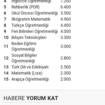
4
İngilizce Öğretmenliği
7.200
5
Rehberlik (PDR)
6.400
6
Okul Öncesi Öğretmenliği
5.500
7
İlköğretim Matematik
4.900
8
Türkçe Öğretmenliği
4.400
9
Fen Bilimleri Öğretmenliği
4.000
10
Bilişim Teknolojileri
3.300
Beden Eğitimi
11
3.000
Öğretmenliği
Sosyal Bilgiler
12
2.800
Öğretmenliği
13
Türk Dili ve Edebiyatı
2.500
14
Matematik (Lise)
2.300
15
Arapça Öğretmenliği
2.000
HABERE
YORUM KAT