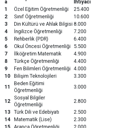
a
İhtiyacı
1
Özel Eğitim Öğretmenliği
25.400
2
Sınıf Öğretmenliği
10.600
3
Din Kültürü ve Ahlak Bilgisi
8.000
4
İngilizce Öğretmenliği
7.200
5
Rehberlik (PDR)
6.400
6
Okul Öncesi Öğretmenliği
5.500
7
İlköğretim Matematik
4.900
8
Türkçe Öğretmenliği
4.400
9
Fen Bilimleri Öğretmenliği
4.000
10
Bilişim Teknolojileri
3.300
Beden Eğitimi
11
3.000
Öğretmenliği
Sosyal Bilgiler
12
2.800
Öğretmenliği
13
Türk Dili ve Edebiyatı
2.500
14
Matematik (Lise)
2.300
15
Arapça Öğretmenliği
2.000