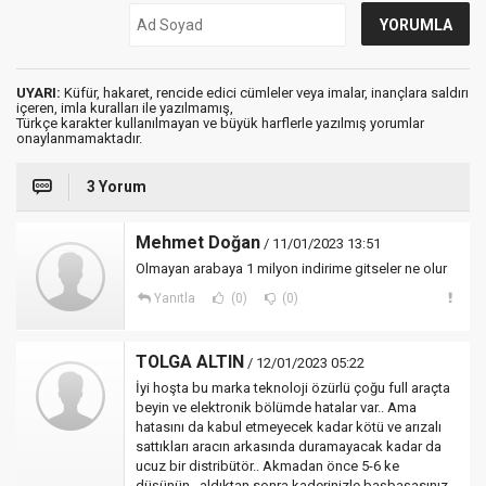
UYARI:
Küfür, hakaret, rencide edici cümleler veya imalar, inançlara saldırı
içeren, imla kuralları ile yazılmamış,
Türkçe karakter kullanılmayan ve büyük harflerle yazılmış yorumlar
onaylanmamaktadır.
3 Yorum
Mehmet Doğan
/ 11/01/2023 13:51
Olmayan arabaya 1 milyon indirime gitseler ne olur
Yanıtla
(0)
(0)
TOLGA ALTIN
/ 12/01/2023 05:22
İyi hoşta bu marka teknoloji özürlü çoğu full araçta
beyin ve elektronik bölümde hatalar var.. Ama
hatasını da kabul etmeyecek kadar kötü ve arızalı
sattıkları aracın arkasında duramayacak kadar da
ucuz bir distribütör.. Akmadan önce 5-6 ke
düşünün.. aldıktan sonra kaderinizle başbaşasınız..