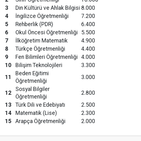
3
Din Kültürü ve Ahlak Bilgisi
8.000
4
İngilizce Öğretmenliği
7.200
5
Rehberlik (PDR)
6.400
6
Okul Öncesi Öğretmenliği
5.500
7
İlköğretim Matematik
4.900
8
Türkçe Öğretmenliği
4.400
9
Fen Bilimleri Öğretmenliği
4.000
10
Bilişim Teknolojileri
3.300
Beden Eğitimi
11
3.000
Öğretmenliği
Sosyal Bilgiler
12
2.800
Öğretmenliği
13
Türk Dili ve Edebiyatı
2.500
14
Matematik (Lise)
2.300
15
Arapça Öğretmenliği
2.000