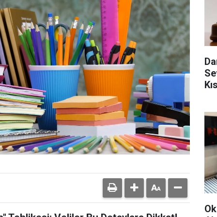
Da
Se
Kı
Ok