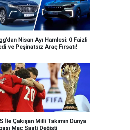
gg'dan Nisan Ayı Hamlesi: 0 Faizli
edi ve Peşinatsız Araç Fırsatı!
S İle Çakışan Milli Takımın Dünya
pası Maç Saati Değişti