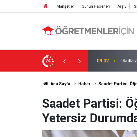
Manşetler
Günün Haberleri
Arşiv
S
li Alınıyor!
24
19:01
MEBBİS 
Ana Sayfa
Haber
Saadet Partisi: Öğ
Saadet Partisi: 
Yetersiz Durumda