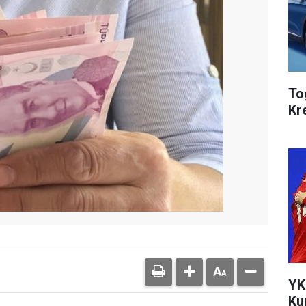
To
Kr
YK
Ku