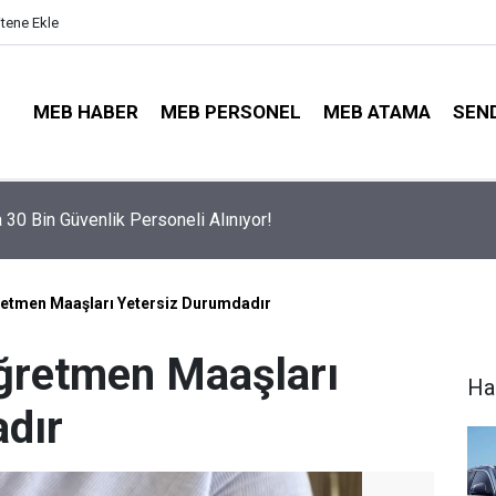
itene Ekle
MEB HABER
MEB PERSONEL
MEB ATAMA
SEN
Tercihleri Açıldı: Puan Farkı Tanımayan Öncelik Hangi Alanın Old
retmen Maaşları Yetersiz Durumdadır
Öğretmen Maaşları
Ha
dır