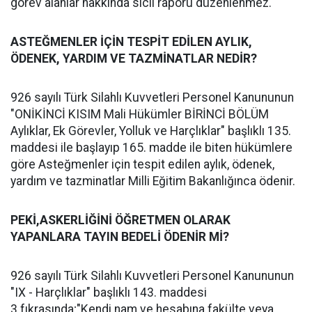
görev alanlar hakkında sicil raporu düzenlenmez."
ASTEĞMENLER İÇİN TESPİT EDİLEN AYLIK,
ÖDENEK, YARDIM VE TAZMİNATLAR NEDİR?
926 sayılı Türk Silahlı Kuvvetleri Personel Kanununun
"ONİKİNCİ KISIM Mali Hükümler BİRİNCİ BÖLÜM
Aylıklar, Ek Görevler, Yolluk ve Harçlıklar" başlıklı 135.
maddesi ile başlayıp 165. madde ile biten hükümlere
göre Asteğmenler için tespit edilen aylık, ödenek,
yardım ve tazminatlar Milli Eğitim Bakanlığınca ödenir.
PEKİ,ASKERLİĞİNİ ÖĞRETMEN OLARAK
YAPANLARA TAYIN BEDELİ ÖDENİR Mİ?
926 sayılı Türk Silahlı Kuvvetleri Personel Kanununun
"IX - Harçlıklar" başlıklı 143. maddesi
3.fıkrasında;"Kendi nam ve hesabına fakülte veya