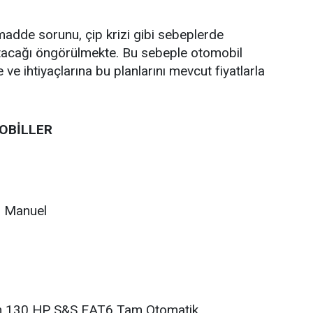
adde sorunu, çip krizi gibi sebeplerde
artacağı öngörülmekte. Bu sebeple otomobil
ve ihtiyaçlarına bu planlarını mevcut fiyatlarla
MOBİLLER
i Manuel
h 130 HP S&S EAT6 Tam Otomatik