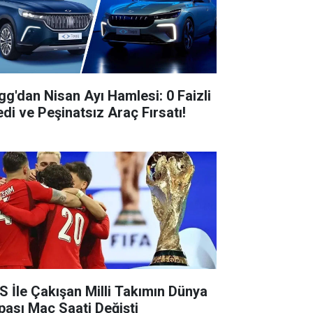
gg'dan Nisan Ayı Hamlesi: 0 Faizli
edi ve Peşinatsız Araç Fırsatı!
S İle Çakışan Milli Takımın Dünya
pası Maç Saati Değişti