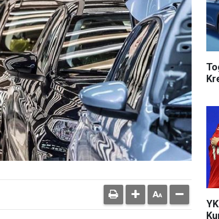
To
Kr
YK
Ku