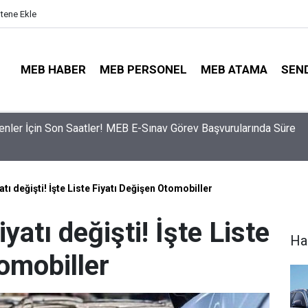
itene Ekle
MEB HABER
MEB PERSONEL
MEB ATAMA
SEN
ama Sinyali Verildi: İşte MEB’in En Çok Öğretmen Aradığı 15 Bra
iyatı değişti! İşte Liste Fiyatı Değişen Otomobiller
fiyatı değişti! İşte Liste
Ha
omobiller