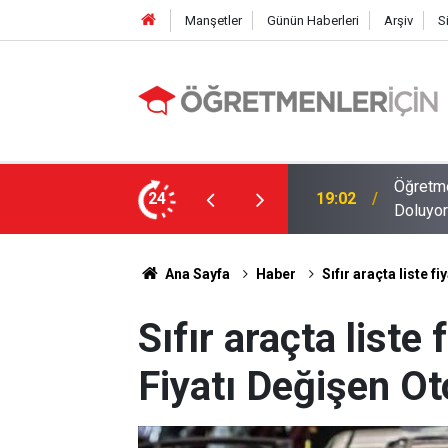
Manşetler
Günün Haberleri
Arşiv
S
MEB E-Sınav Görev Başvurularında Süre
24
09:01
2026 At
Ana Sayfa
Haber
Sıfır araçta liste f
Sıfır araçta liste 
Fiyatı Değişen Ot