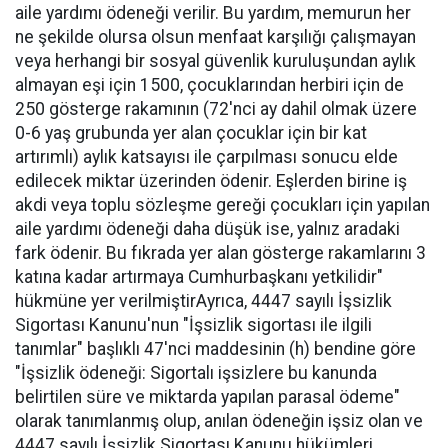
aile yardımı ödeneği verilir. Bu yardım, memurun her
ne şekilde olursa olsun menfaat karşılığı çalışmayan
veya herhangi bir sosyal güvenlik kuruluşundan aylık
almayan eşi için 1500, çocuklarından herbiri için de
250 gösterge rakamının (72'nci ay dahil olmak üzere
0-6 yaş grubunda yer alan çocuklar için bir kat
artırımlı) aylık katsayısı ile çarpılması sonucu elde
edilecek miktar üzerinden ödenir. Eşlerden birine iş
akdi veya toplu sözleşme gereği çocukları için yapılan
aile yardımı ödeneği daha düşük ise, yalnız aradaki
fark ödenir. Bu fıkrada yer alan gösterge rakamlarını 3
katına kadar artırmaya Cumhurbaşkanı yetkilidir"
hükmüne yer verilmiştirAyrıca, 4447 sayılı İşsizlik
Sigortası Kanunu'nun "İşsizlik sigortası ile ilgili
tanımlar" başlıklı 47'nci maddesinin (h) bendine göre
"İşsizlik ödeneği: Sigortalı işsizlere bu kanunda
belirtilen süre ve miktarda yapılan parasal ödeme"
olarak tanımlanmış olup, anılan ödeneğin işsiz olan ve
4447 sayılı İşsizlik Sigortası Kanunu hükümleri