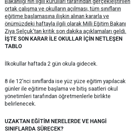
Bakanlığı'nın ilgili kurulları tarafından gerçekleştirilen
ortak çalışma ve okulların açılması, tüm sınıfların
eğitime başlamasına ilişkin alınan kararla ve
önümüzdeki haftayla ilgili olarak Milli Eğitim Bakanı
Ziya Selçuk'tan kritik son dakika açıklamaları geldi.
İŞTE SON KARAR İLE OKULLAR İÇİN NETLEŞEN
TABLO
İlkokullar haftada 2 gün okula gidecek.
8 ile 12'nci sınıflarda ise yüz yüze eğitim yapılacak
günler ile eğitime başlama ve bitiş saatleri okul
yönetimleri tarafından öğretmenlerle birlikte
belirlenecek.
UZAKTAN EĞİTİM NERELERDE VE HANGİ
SINIFLARDA SÜRECEK?