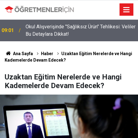
r
Danıştay’dan Binlerce Öğretmeni Sevindiren Karar:
19:03
MEB'in Ek Ders Kısıtlaması Son Buldu!
Ana Sayfa
Haber
Uzaktan Eğitim Nerelerde ve Hangi
Kademelerde Devam Edecek?
Uzaktan Eğitim Nerelerde ve Hangi
Kademelerde Devam Edecek?