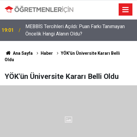
MEBBİS Tercihleri Açıldı: Puan Farkı Tanımayan
19:01
Öncelik Hangi Alanın Oldu?
Öğretmenlere Müjdeli Haber: Bu 12 İlde Norm
09:03
Kadro Tıkanıklığı Yaşanmayacak
Ana Sayfa
Haber
YÖK'ün Üniversite Kararı Belli
Oldu
YÖK'ün Üniversite Kararı Belli Oldu