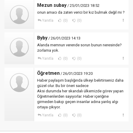
Mezun subay
/ 25/01/2023 18:52
onun amacı da zaten verici bir kız bulmak değil mi ?
Yanıtla
(0)
(0)
Byby
/ 26/01/2023 14:13
Alanda memnun verende sorun bunun neresinde?
zorlama yok.
Yanıtla
(0)
(0)
Öğretmen
/ 26/01/2023 19:20
Haber paylaşım başlığında ülkeyi belirtirseniz daha
güzel olur. Bu bir öneri sadece
Aksi durumda her skandalı ülkemizde görev yapan
Öğretmenlerden sayıyorlar. Haber içeriğine
girmeden bakıp geçen insanlar adına yanlış algı
ortaya çıkıyor.
Yanıtla
(0)
(0)