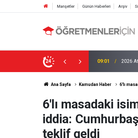
Manşetler
Günün Haberleri
Arşiv
S
LGS Nak
e MEB’in En Çok Öğretmen Aradığı 15 Branş!
24
19:00
Tavan Y
Ana Sayfa
Kamudan Haber
6'lı mas
6'lı masadaki is
iddia: Cumhurbaş
teklif geldi