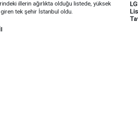
eki illerin ağırlıkta olduğu listede, yüksek
LG
Li
iren tek şehir İstanbul oldu.
Ta
l