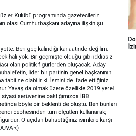
Yüzler Kulübü programında gazetecilerin
a'nın olası Cumhurbaşkanı adayına ilişkin şu
Do
İzi
yette. Ben geç kalındığı kanaatinde değilim.
ek hali yok. Bir geçmişte olduğu gibi iddiasız
diası olan politik figürlerden oluşacak. Aday
uhalefetin, lider bir partinin genel başkanının
bii ne olabilir ki. İsmini de ifade ettiğiniz
r Yavaş da olmak üzere özellikle 2019 yerel
 siyasi serüvenine baktığımızda İBB
etinde böyle bir beklenti de oluştu. Ben bunları
n kendi cephesinden tüm ölçütleri kullanarak;
figürdür. O açıdan bahsettiğiniz isimlere karşı
"(DUVAR)