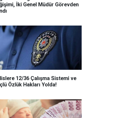
ğişimi, İki Genel Müdür Görevden
ndı
lislere 12/36 Çalışma Sistemi ve
çlü Özlük Hakları Yolda!