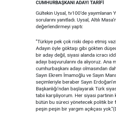
CUMHURBAŞKANI ADAYI TARİFİ
Gültekin Uysal, tv100'de yayımlanan 
sorularını yanıtladı. Uysal, Altılı Mas
değerlendirmeyi yaptı:
"Türkiye pek çok riski depo etmiş vazi
Adayın öyle göktaşı gibi gökten düşec
bir aday değil, siyasi alanda icracı id
adayı başvurularını da alıyoruz. Ana m
cumhurbaşkanı adayı olmasından daha ta
Sayın Ekrem İmamoğlu ve Sayın Mansu
seçimleriyle beraber Sayın Erdoğan’ın
Başkanlığı’ndan başlayarak Türk siyas
tabii karşılıyorum. Her siyasi partini
bütün bu süreci yönetecek politik bir 
peşin peşin bir yargım açıkçası yok.