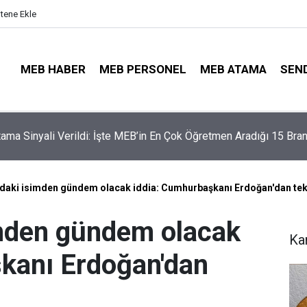
itene Ekle
MEB HABER
MEB PERSONEL
MEB ATAMA
SEN
illerinde Büyük Risk: Gözde Liselerde Kontenjanlar Bitti, Rekabe
aptı!
adaki isimden gündem olacak iddia: Cumhurbaşkanı Erdoğan'dan tekl
imden gündem olacak
Ka
kanı Erdoğan'dan