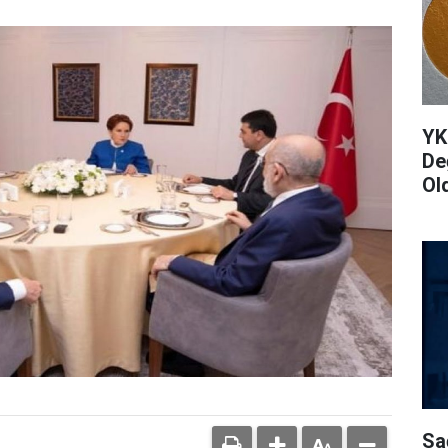
YK
De
Ol
Sa