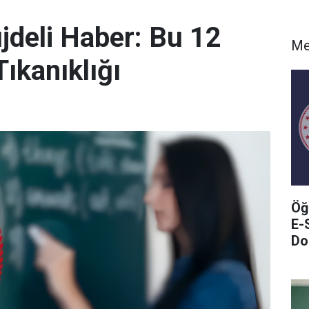
deli Haber: Bu 12
Me
ıkanıklığı
Öğ
E-
Do