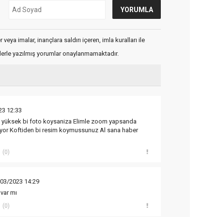
veya imalar, inançlara saldırı içeren, imla kuralları ile
flerle yazılmış yorumlar onaylanmamaktadır.
23 12:33
xeli yüksek bi foto koysaniza Elimle zoom yapsanda
uyor Koftiden bi resim koymussunuz Al sana haber
(0)
/03/2023 14:29
 var mı
(0)