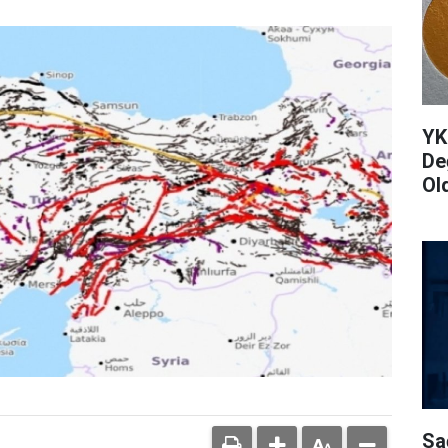
YK
De
Ol
Sa