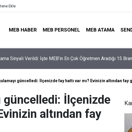
itene Ekle
MEB HABER
MEB PERSONEL
MEB ATAMA
SEN
illerinde Büyük Risk: Gözde Liselerde Kontenjanlar Bitti, Rekabe
aptı!
lamayı güncelledi: İlçenizde fay hattı var mı? Evinizin altından fay
güncelledi: İlçenizde
Ka
Evinizin altından fay