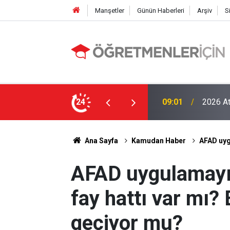
Manşetler
Günün Haberleri
Arşiv
S
LGS Nak
e MEB’in En Çok Öğretmen Aradığı 15 Branş!
24
19:00
Tavan Y
Ana Sayfa
Kamudan Haber
AFAD uygu
AFAD uygulamayı 
fay hattı var mı? 
geçiyor mu?