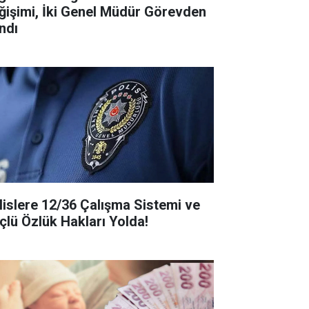
ğişimi, İki Genel Müdür Görevden
ndı
lislere 12/36 Çalışma Sistemi ve
çlü Özlük Hakları Yolda!