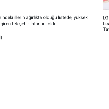
eki illerin ağırlıkta olduğu listede, yüksek
LG
Li
iren tek şehir İstanbul oldu.
Ta
l