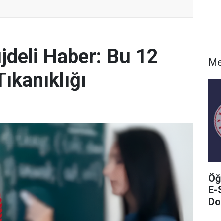
deli Haber: Bu 12
Me
ıkanıklığı
Öğ
E-
Do