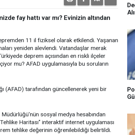
De
Alı
izde fay hattı var mı? Evinizin altından
remden 11 il fiziksel olarak etkilendi. Yaşanan
maları yeniden alevlendi. Vatandaşlar merak
? Türkiyede deprem açısından en riskli ilçeler
 geçiyor mu? AFAD uygulamasıyla bu soruların
ğı (AFAD) tarafından güncellenerek yeni bir
Po
Gü
 Müdürlüğü'nün sosyal medya hesabından
ehlike Haritası" interaktif internet uygulaması
rem tehlike değerinin öğrenilebildiği belirtildi.