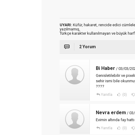
UYARI:
Küfür, hakaret, rencide edici cümleler 
yazılmamış,
Türkçe karakter kullanılmayan ve büyük har
2 Yorum
Bi Haber
/ 03/03/20
Genisletilebilir ve pi
sehir ismi bile okunm
????
Yanıtla
(0)
Nevra erdem
/ 03
Evimin altında fay hattı
Yanıtla
(0)