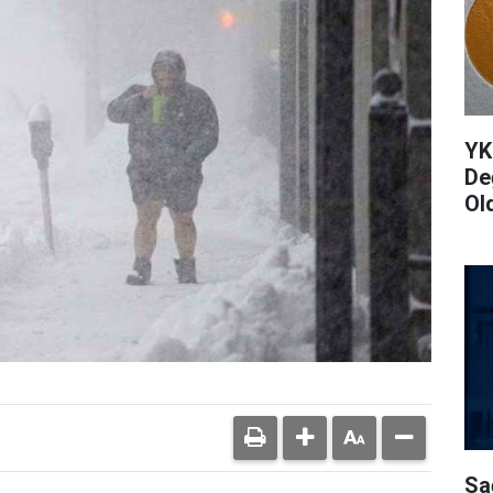
YK
De
Ol
Sa