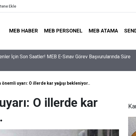
itene Ekle
MEB HABER
MEB PERSONEL
MEB ATAMA
SEN
nler İçin Son Saatler! MEB E-Sınav Görev Başvurularında Süre
ama Sinyali Verildi: İşte MEB’in En Çok Öğretmen Aradığı 15 Bra
önemli uyarı: O illerde kar yağışı bekleniyor..
yarı: O illerde kar
Ka
.