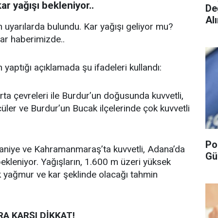
ar yağışı bekleniyor..
De
Alı
uyarılarda bulundu. Kar yağışı geliyor mu?
ar haberimizde..
aptığı açıklamada şu ifadeleri kullandı:
rta çevreleri ile Burdur’un doğusunda kuvvetli,
çüler ve Burdur’un Bucak ilçelerinde çok kuvvetli
Po
maniye ve Kahramanmaraş’ta kuvvetli, Adana’da
Gü
 bekleniyor. Yağışların, 1.600 m üzeri yüksek
k yağmur ve kar şeklinde olacağı tahmin
 KARŞI DİKKAT!