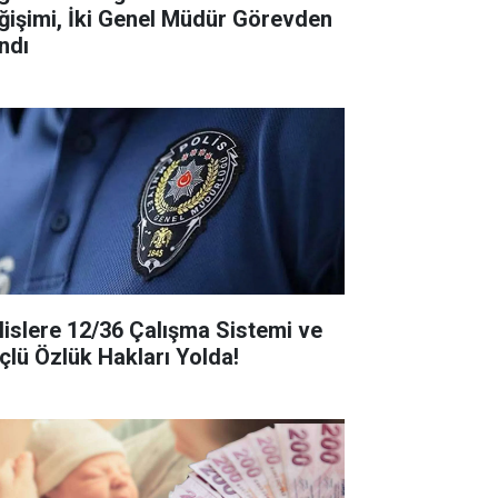
ğişimi, İki Genel Müdür Görevden
ndı
lislere 12/36 Çalışma Sistemi ve
çlü Özlük Hakları Yolda!