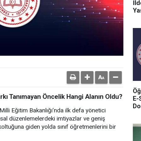
İl
Ya
Öğ
arkı Tanımayan Öncelik Hangi Alanın Oldu?
E-
Do
illi Eğitim Bakanlığı’nda ilk defa yönetici
sal düzenlemelerdeki imtiyazlar ve geniş
oltuğuna giden yolda sınıf öğretmenlerini bir