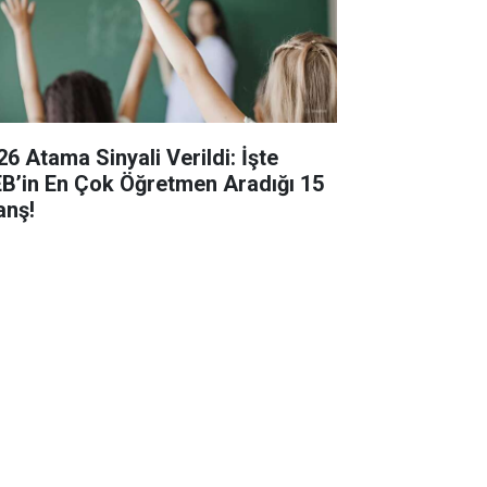
26 Atama Sinyali Verildi: İşte
B’in En Çok Öğretmen Aradığı 15
anş!