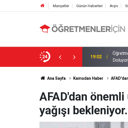
Manşetler
Günün Haberleri
Arşiv
S
Öğretme
19:02
Doluyor
24
09:01
2026 At
Ana Sayfa
Kamudan Haber
AFAD'dan 
AFAD'dan önemli u
yağışı bekleniyor.