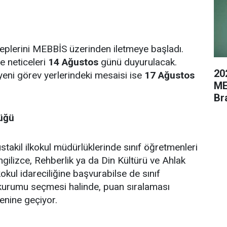
leplerini MEBBİS üzerinden iletmeye başladı.
e neticeleri
14 Ağustos
günü duyurulacak.
20
yeni görev yerlerindeki mesaisi ise
17 Ağustos
ME
Br
lüğü
akil ilkokul müdürlüklerinde sınıf öğretmenleri
ilizce, Rehberlik ya da Din Kültürü ve Ahlak
ilkokul idareciliğine başvurabilse de sınıf
kurumu seçmesi halinde, puan sıralaması
enine geçiyor.