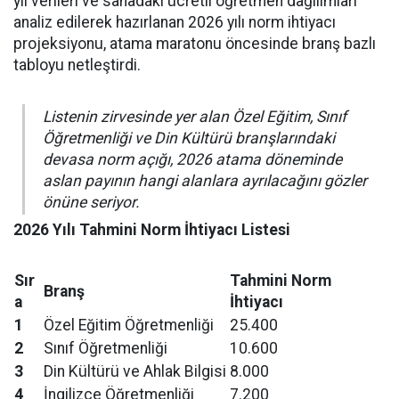
yıl verileri ve sahadaki ücretli öğretmen dağılımları
analiz edilerek hazırlanan 2026 yılı norm ihtiyacı
projeksiyonu, atama maratonu öncesinde branş bazlı
tabloyu netleştirdi.
Listenin zirvesinde yer alan Özel Eğitim, Sınıf
Öğretmenliği ve Din Kültürü branşlarındaki
devasa norm açığı, 2026 atama döneminde
aslan payının hangi alanlara ayrılacağını gözler
önüne seriyor.
2026 Yılı Tahmini Norm İhtiyacı Listesi
Sır
Tahmini Norm
Branş
a
İhtiyacı
1
Özel Eğitim Öğretmenliği
25.400
2
Sınıf Öğretmenliği
10.600
3
Din Kültürü ve Ahlak Bilgisi
8.000
4
İngilizce Öğretmenliği
7.200