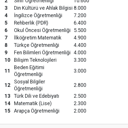
2
Sınıf Öğretmenliği
10.600
3
Din Kültürü ve Ahlak Bilgisi
8.000
4
İngilizce Öğretmenliği
7.200
5
Rehberlik (PDR)
6.400
6
Okul Öncesi Öğretmenliği
5.500
7
İlköğretim Matematik
4.900
8
Türkçe Öğretmenliği
4.400
9
Fen Bilimleri Öğretmenliği
4.000
10
Bilişim Teknolojileri
3.300
Beden Eğitimi
11
3.000
Öğretmenliği
Sosyal Bilgiler
12
2.800
Öğretmenliği
13
Türk Dili ve Edebiyatı
2.500
14
Matematik (Lise)
2.300
15
Arapça Öğretmenliği
2.000