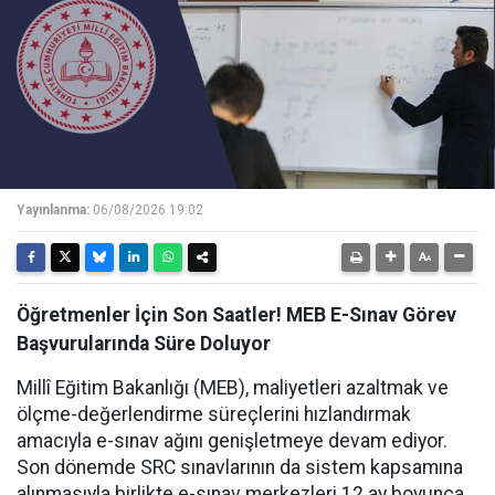
Yayınlanma:
06/08/2026 19:02
Öğretmenler İçin Son Saatler! MEB E-Sınav Görev
Başvurularında Süre Doluyor
Millî Eğitim Bakanlığı (MEB), maliyetleri azaltmak ve
ölçme-değerlendirme süreçlerini hızlandırmak
amacıyla e-sınav ağını genişletmeye devam ediyor.
Son dönemde SRC sınavlarının da sistem kapsamına
alınmasıyla birlikte e-sınav merkezleri 12 ay boyunca