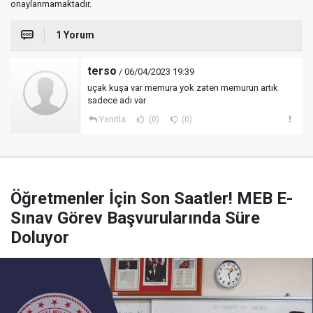
onaylanmamaktadır.
1 Yorum
terso
/ 06/04/2023 19:39
uçak kuşa var memura yok zaten memurun artık
sadece adı var
Yanıtla
(0)
(0)
Öğretmenler İçin Son Saatler! MEB E-
Sınav Görev Başvurularında Süre
Doluyor