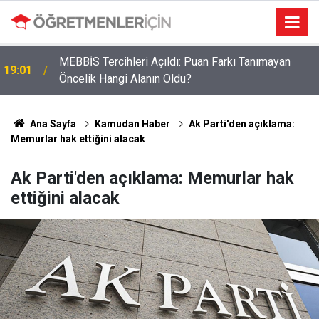
MEBBİS Tercihleri Açıldı: Puan Farkı Tanımayan
19:01
Öncelik Hangi Alanın Oldu?
Öğretmenlere Müjdeli Haber: Bu 12 İlde Norm
09:03
Kadro Tıkanıklığı Yaşanmayacak
Ana Sayfa
Kamudan Haber
Ak Parti'den açıklama:
Memurlar hak ettiğini alacak
Ak Parti'den açıklama: Memurlar hak
ettiğini alacak