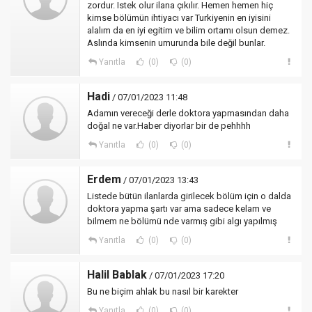
zordur. Istek olur ilana çıkılır. Hemen hemen hiç
kimse bölümün ihtiyacı var Turkiyenin en iyisini
alalım da en iyi egitim ve bilim ortamı olsun demez.
Aslında kimsenin umurunda bile değil bunlar.
Yanıtla
(0)
(0)
Hadi
/ 07/01/2023 11:48
Adamın vereceği derle doktora yapmasından daha
doğal ne var.Haber diyorlar bir de pehhhh
Yanıtla
(0)
(0)
Erdem
/ 07/01/2023 13:43
Listede bütün ilanlarda girilecek bölüm için o dalda
doktora yapma şartı var ama sadece kelam ve
bilmem ne bölümü nde varmış gibi algı yapılmış
Yanıtla
(0)
(0)
Halil Bablak
/ 07/01/2023 17:20
Bu ne biçim ahlak bu nasıl bir karekter
Yanıtla
(0)
(0)