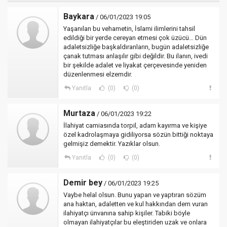
Baykara
/ 06/01/2023 19:05
Yaşanılan bu vehametin, İslami ilimlerini tahsil
edildiği bir yerde cereyan etmesi çok üzücü… Dün
adaletsizliğe başkaldıranların, bugün adaletsizliğe
çanak tutması anlaşılır gibi değildir. Bu ilanın, ivedi
bir şekilde adalet ve liyakat çerçevesinde yeniden
düzenlenmesi elzemdir.
Yanıtla
(0)
(0)
Murtaza
/ 06/01/2023 19:22
İlahiyat camiasında torpil, adam kayırma ve kişiye
özel kadrolaşmaya gidiliyorsa sözün bittiği noktaya
gelmişiz demektir. Yazıklar olsun.
Yanıtla
(0)
(0)
Demir bey
/ 06/01/2023 19:25
Vaybe helal olsun. Bunu yapan ve yaptıran sözüm
ana haktan, adaletten ve kul hakkından dem vuran
ilahiyatçı ünvanına sahip kişiler. Tabiki böyle
olmayan ilahiyatçılar bu eleştiriden uzak ve onlara