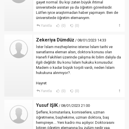
gayet normal. Bu kişi zaten büyük ihtimal
üniversitede asistan ya da öğretim görevlisidir.
Lütfen iyice araştırmadan haber yapmayın. Ben de
üniversitede öğretim elemanıyım.
Yanıtla
(0)
(0)
Zekeriya Dümdüz
/ 08/01/2023 14:33
İster İslam mezheplerine isterse İslam tarihi ve
sanatlarına eleman alsın, doktora konusu olan
Hanefi Fakihleri üzerinde çalışma iki bilim dalıyla da
ilgili değildir. Bu konu İslam hukuku konusudur.
Madem o kadar büyük torpili vardı, neden İslam
hukukuna alınmıyor?.
Hayret
Yanıtla
(0)
(0)
Yusuf IŞIK
/ 08/01/2023 21:00
Şeflere, komutanlara, komiserlere, uzman
öğretmene, başhekime, uzman doktora, baş
hemşireye.... Yeni kadro mu açılıyor. Doktorasını
bitiren öğretim elemanına bu zulüm nedir yaa.