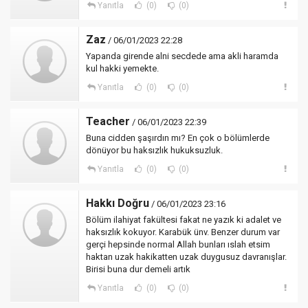
Yanıtla
(0)
(0)
Zaz
/ 06/01/2023 22:28
Yapanda girende alni secdede ama akli haramda
kul hakki yemekte.
Yanıtla
(0)
(0)
Teacher
/ 06/01/2023 22:39
Buna cidden şaşırdın mı? En çok o bölümlerde
dönüyor bu haksızlık hukuksuzluk.
Yanıtla
(0)
(0)
Hakkı Doğru
/ 06/01/2023 23:16
Bölüm ilahiyat fakültesi fakat ne yazık ki adalet ve
haksızlık kokuyor. Karabük ünv. Benzer durum var
gerçi hepsinde normal Allah bunları ıslah etsim
haktan uzak hakikatten uzak duygusuz davranışlar.
Birisi buna dur demeli artık
Yanıtla
(0)
(0)