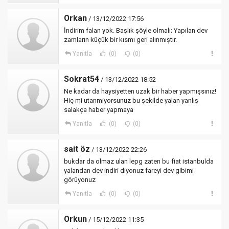
Orkan
/ 13/12/2022 17:56
İndirim falan yok. Başlık şöyle olmalı; Yapılan dev
zamların küçük bir kısmı geri alınmıştır.
Yanıtla
(0)
(0)
Sokrat54
/ 13/12/2022 18:52
Ne kadar da haysiyetten uzak bir haber yapmışsınız!
Hiç mi utanmiyorsunuz bu şekilde yalan yanlış
salakça haber yapmaya
Yanıtla
(0)
(0)
sait öz
/ 13/12/2022 22:26
bukdar da olmaz ulan lepg zaten bu fiat istanbulda
yalandan dev indiri diyonuz fareyi dev gibimi
görüyonuz
Yanıtla
(0)
(0)
Orkun
/ 15/12/2022 11:35