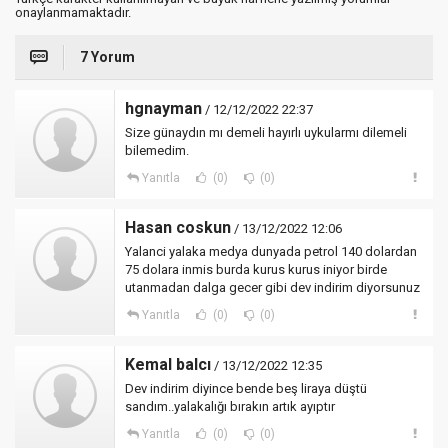
onaylanmamaktadır.
7 Yorum
hgnayman
/ 12/12/2022 22:37
Size günaydın mı demeli hayırlı uykularmı dilemeli
bilemedim.
Yanıtla
(0)
(0)
Hasan coskun
/ 13/12/2022 12:06
Yalanci yalaka medya dunyada petrol 140 dolardan
75 dolara inmis burda kurus kurus iniyor birde
utanmadan dalga gecer gibi dev indirim diyorsunuz
Yanıtla
(0)
(0)
Kemal balcı
/ 13/12/2022 12:35
Dev indirim diyince bende beş liraya düştü
sandım..yalakalığı bırakın artık ayıptır
Yanıtla
(0)
(0)