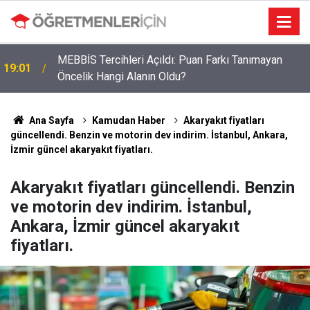
MEBBİS Tercihleri Açıldı: Puan Farkı Tanımayan
19:01
Öğretmenlere Müjdeli Haber: Bu 12 İlde Norm
Öncelik Hangi Alanın Oldu?
09:03
Kadro Tıkanıklığı Yaşanmayacak
Ana Sayfa
Kamudan Haber
Akaryakıt fiyatları
güncellendi. Benzin ve motorin dev indirim. İstanbul, Ankara,
İzmir güncel akaryakıt fiyatları.
Akaryakıt fiyatları güncellendi. Benzin
ve motorin dev indirim. İstanbul,
Ankara, İzmir güncel akaryakıt
fiyatları.