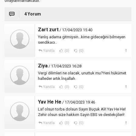
onaylanmamaktadır.
4 Yorum
Zart zurt
/ 17/04/2023 15:40
Yanlış adama gitmişsin...kime gideceğini bilmeyen
sendikacı..
Yanıtla
(0)
(0)
Ziya
/ 17/04/2023 16:28
Vergi dilimleri ne olacak, unuttuk mu?Yeni hükümet
halleder artık.İnşallah.
Yanıtla
(0)
(0)
Yav He He
/ 17/04/2023 19:46
Laf olsun torba dolsun Sayın Buçuk Ali! Yav He He!
Zehir olsun size hakkım Sayın EBS ve destekçileri!
Yanıtla
(0)
(0)