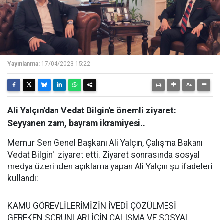
Yayınlanma:
17/04/2023 15:22
Ali Yalçın'dan Vedat Bilgin'e önemli ziyaret:
Seyyanen zam, bayram ikramiyesi..
Memur Sen Genel Başkanı Ali Yalçın, Çalışma Bakanı
Vedat Bilgin'i ziyaret etti. Ziyaret sonrasında sosyal
medya üzerinden açıklama yapan Ali Yalçın şu ifadeleri
kullandı:
KAMU GÖREVLİLERİMİZİN İVEDİ ÇÖZÜLMESİ
GEREKEN SORUNLARI İÇİN ÇALIŞMA VE SOSYAL