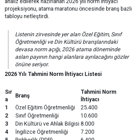
analiz edilerek hazırlanan 2026 yılı norm ihtiyacı
projeksiyonu, atama maratonu öncesinde branş bazlı
tabloyu netleştirdi.
Listenin zirvesinde yer alan Özel Eğitim, Sınıf
Öğretmenliği ve Din Kültürü branşlarındaki
devasa norm açığı, 2026 atama döneminde
aslan payının hangi alanlara ayrılacağını gözler
önüne seriyor.
2026 Yılı Tahmini Norm İhtiyacı Listesi
Sır
Tahmini Norm
Branş
a
İhtiyacı
1
Özel Eğitim Öğretmenliği
25.400
2
Sınıf Öğretmenliği
10.600
3
Din Kültürü ve Ahlak Bilgisi
8.000
4
İngilizce Öğretmenliği
7.200