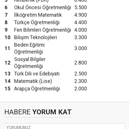
5
Rehberlik (PDR)
6.400
6
Okul Öncesi Öğretmenliği
5.500
7
İlköğretim Matematik
4.900
8
Türkçe Öğretmenliği
4.400
9
Fen Bilimleri Öğretmenliği
4.000
10
Bilişim Teknolojileri
3.300
Beden Eğitimi
11
3.000
Öğretmenliği
Sosyal Bilgiler
12
2.800
Öğretmenliği
13
Türk Dili ve Edebiyatı
2.500
14
Matematik (Lise)
2.300
15
Arapça Öğretmenliği
2.000
HABERE
YORUM KAT