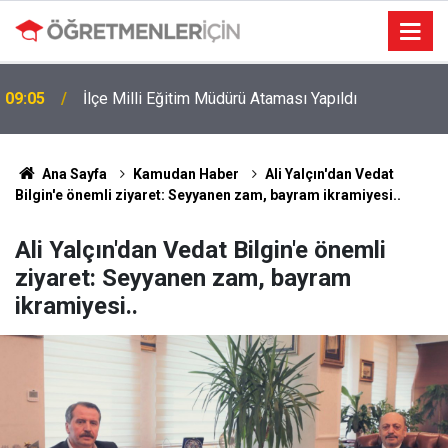
09:05
İlçe Milli Eğitim Müdürü Ataması Yapıldı
MEB e-Kayıt Sonuçları e-Devlet'te: İşte Sorgulama
19:00
Ekranı ve Nakil Detayları
Ana Sayfa
Kamudan Haber
Ali Yalçın'dan Vedat
Bilgin'e önemli ziyaret: Seyyanen zam, bayram ikramiyesi..
Ali Yalçın'dan Vedat Bilgin'e önemli
ziyaret: Seyyanen zam, bayram
ikramiyesi..