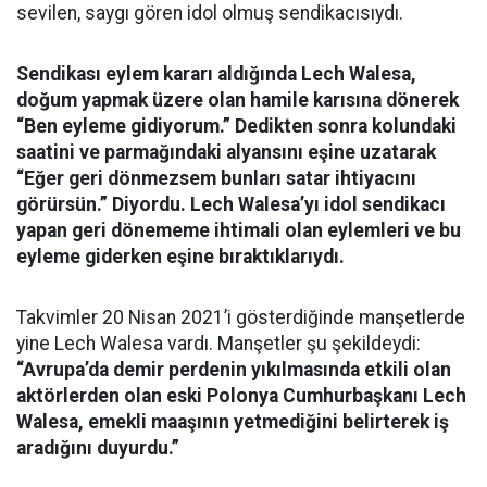
sevilen, saygı gören idol olmuş sendikacısıydı.
Sendikası eylem kararı aldığında Lech Walesa,
doğum yapmak üzere olan hamile karısına dönerek
“Ben eyleme gidiyorum.” Dedikten sonra kolundaki
saatini ve parmağındaki alyansını eşine uzatarak
“Eğer geri dönmezsem bunları satar ihtiyacını
görürsün.” Diyordu. Lech Walesa’yı idol sendikacı
yapan geri dönememe ihtimali olan eylemleri ve bu
eyleme giderken eşine bıraktıklarıydı.
Takvimler 20 Nisan 2021’i gösterdiğinde manşetlerde
yine Lech Walesa vardı. Manşetler şu şekildeydi:
“Avrupa’da demir perdenin yıkılmasında etkili olan
aktörlerden olan eski Polonya Cumhurbaşkanı Lech
Walesa, emekli maaşının yetmediğini belirterek iş
aradığını duyurdu.”