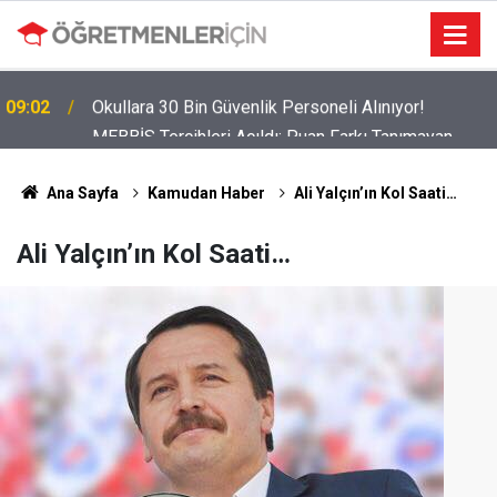
MEBBİS Tercihleri Açıldı: Puan Farkı Tanımayan
19:01
Öncelik Hangi Alanın Oldu?
Ana Sayfa
Kamudan Haber
Ali Yalçın’ın Kol Saati…
Ali Yalçın’ın Kol Saati…