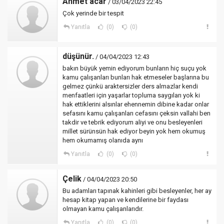
Ahmet acar
/ 03/04/2023 22:45
Çok yerinde bir tespit
Yanıtla
(0)
(0)
düşünür.
/ 04/04/2023 12:43
bakın büyük yemin ediyorum bunların hiç suçu yok
kamu çalışanları bunları hak etmeseler başlarına bu
gelmez çünkü araktersizler ders almazlar kendi
menfaatleri için yaşarlar topluma saygıları yok ki
hak ettiklerini alsınlar ehennemin dibine kadar onlar
sefasını kamu çalışanları cefasını çeksin vallahi ben
takdir ve tebrik ediyorum aliyi ve onu besleyenleri
millet sürünsün hak ediyor beyin yok hem okumuş
hem okumamış olanıda aynı
Yanıtla
(0)
(0)
Çelik
/ 04/04/2023 20:50
Bu adamları tapınak kahinleri gibi besleyenler, her ay
hesap kitap yapan ve kendilerine bir faydası
olmayan kamu çalışanlarıdır.
Yanıtla
(0)
(0)