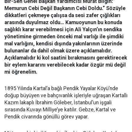
Bir-Sen Genel Başkan Yardımcısı Murat Bilgin:”
Memurun Cebi Değil Başkanın Cebi Doldu.” Sözüyle
dikkatleri çekmeye çalışsa da sesi zafer çığlıkları
arasında duyulmaz oldu… Kamuoyunun bu konuda
sağlıklı karar verebilmesi için Ali Yalçın’ın sendika
yönetimine girmeden önceki mal varlığı ile şimdiki
mal varlığını, kendisi dışında yakınlarının üzerinde
bulunanlar da dahil olmak üzere açıklamalıdır.
Açıklamalıdır ki kol saatini bırakmasını gerektirecek
bir eylem kararını verebilecek kadar özgür mü değil
mi öğrenelim.
1895 Yılında Kartal’a bağlı Pendik Yayalar Köyü’nde
doğup büyüyen ve bahçıvanlık işleriyle uğraşan Kartallı
Kazım lakaplı İbrahim Göleber, İstanbul’un işgali
sırasında Kuvayı Milliye’ye katılır. Gebze, Kartal ve
Pendik civarında gönüllü görev yapar.