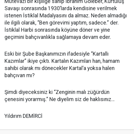
Mütevazı bir kişiliğe sahip İbrahim Göleber, Kurtuluş
Savaşı sonrasında 1930’larda kendisine verilmek
istenen İstiklal Madalyasını da almaz. Neden almadığı
ile ilgili olarak, “Ben görevimi yaptım, sadece.” der.
İstiklal Harbi sonrasında köyüne döner ve yine
geçimini bahçıvanlıkla sağlamaya devam eder.
Eski bir Şube Başkanımızın ifadesiyle “Kartallı
Kazımlar” ikiye çıktı. Kartalın Kazımları han, hamam
sahibi olarak mı dönecekler Kartal’a yoksa halen
bahçıvan mı?
Şimdi diyeceksiniz ki “Zenginin malı züğürdün
çenesini yorarmış.” Ne diyelim siz de haklısınız…
Yıldırım DEMİRCİ