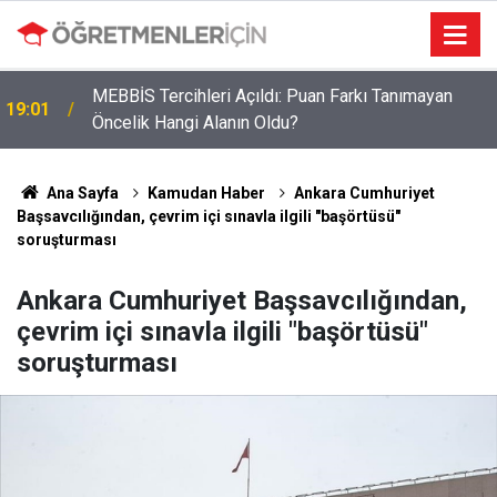
MEBBİS Tercihleri Açıldı: Puan Farkı Tanımayan
19:01
Öncelik Hangi Alanın Oldu?
Öğretmenlere Müjdeli Haber: Bu 12 İlde Norm
09:03
Kadro Tıkanıklığı Yaşanmayacak
Ana Sayfa
Kamudan Haber
Ankara Cumhuriyet
Başsavcılığından, çevrim içi sınavla ilgili "başörtüsü"
soruşturması
Ankara Cumhuriyet Başsavcılığından,
çevrim içi sınavla ilgili "başörtüsü"
soruşturması