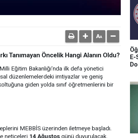
Öğ
arkı Tanımayan Öncelik Hangi Alanın Oldu?
E-
Do
illi Eğitim Bakanlığı’nda ilk defa yönetici
sal düzenlemelerdeki imtiyazlar ve geniş
oltuğuna giden yolda sınıf öğretmenlerini bir
leplerini MEBBİS üzerinden iletmeye başladı.
e neticeleri
14 Ağustos
günü duyurulacak.