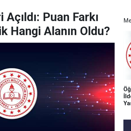
 Açıldı: Puan Farkı
Me
k Hangi Alanın Oldu?
Öğ
İl
Ya