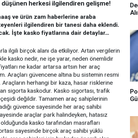
ı düşünen herkesi ilgilendiren gelişme!
De
Alı
 maaş ve ürün zam haberlerine araba
eyenleri ilgilendiren bir tanesi daha eklendi.
cak. İşte kasko fiyatlarına dair detaylar…
la ilgili birçok alanı da etkiliyor. Artan vergilerin
ikle kasko nedir, ne işe yarar, neden önemlidir
yatları ne kadar artarsa artsın her araç
em. Araçları güvencene altına bu sistemin resmi
. Araçların herhangi bir kaza, hasar risklerine
an sigorta kaskodur. Kasko sigortası, trafik
Po
Gü
a çeşidi değildir. Tamamen araç sahiplerinin
ğladığı güvence sayesinde her araç sahibi
 sayesinde araçlar park halindeyken, hatasız
 olduğunda kasko tarafından masrafları
ortası sayesinde birçok araç sahibi yüklü