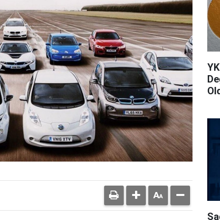
YK
De
Ol
Sa