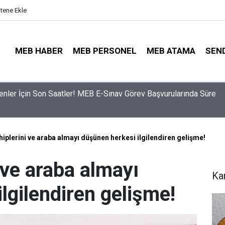
itene Ekle
MEB HABER
MEB PERSONEL
MEB ATAMA
SEN
ama Sinyali Verildi: İşte MEB’in En Çok Öğretmen Aradığı 15 Bra
iplerini ve araba almayı düşünen herkesi ilgilendiren gelişme!
 ve araba almayı
Ka
lgilendiren gelişme!