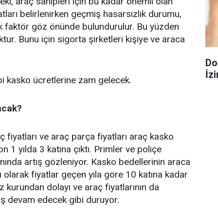
ki, araç sahipleri için bu kadar önemli olan
atları belirlenirken geçmiş hasarsızlık durumu,
ok faktör göz önünde bulundurulur. Bu yüzden
ktur. Bunu için sigorta şirketleri kişiye ve araca
Do
İzi
bi kasko ücretlerine zam gelecek.
acak?
fiyatları ve araç parça fiyatları araç kasko
son 1 yılda 3 katına çıktı. Primler ve poliçe
nında artış gözleniyor. Kasko bedellerinin araca
 olarak fiyatlar geçen yıla göre 10 katına kadar
iz kurundan dolayı ve araç fiyatlarının da
tış devam edecek gibi duruyor.