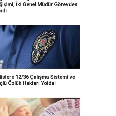
ğişimi, İki Genel Müdür Görevden
ndı
lislere 12/36 Çalışma Sistemi ve
çlü Özlük Hakları Yolda!