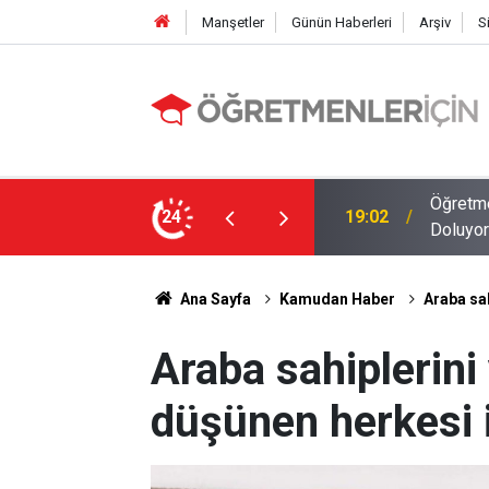
Manşetler
Günün Haberleri
Arşiv
S
MEB E-Sınav Görev Başvurularında Süre
24
09:01
2026 At
Ana Sayfa
Kamudan Haber
Araba sah
Araba sahiplerini
düşünen herkesi i