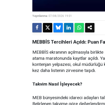
Yayınlanma:
07/08/2026 19:01
MEBBİS Tercihleri Açıldı: Puan F
MEBBİS ekranının açılmasıyla birlikte M
atama maratonunda kayıtlar açıldı. Ya
kontenjan yelpazesi, okul müdürlüğü k
kez daha listenin zirvesine taşıdı.
Takvim Nasıl İşleyecek?
MEB bünyesindeki idareci adayları ta
Belirlenen takvime göre değerlendirm