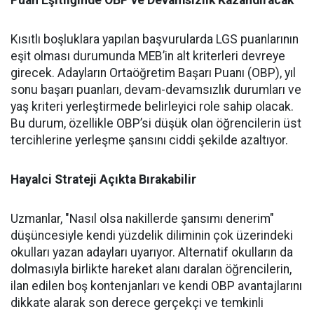
Puan Eşitliğinde OBP ve Devamsızlık Kazandıracak
Kısıtlı boşluklara yapılan başvurularda LGS puanlarının
eşit olması durumunda MEB’in alt kriterleri devreye
girecek. Adayların Ortaöğretim Başarı Puanı (OBP), yıl
sonu başarı puanları, devam-devamsızlık durumları ve
yaş kriteri yerleştirmede belirleyici role sahip olacak.
Bu durum, özellikle OBP’si düşük olan öğrencilerin üst
tercihlerine yerleşme şansını ciddi şekilde azaltıyor.
Hayalci Strateji Açıkta Bırakabilir
Uzmanlar, "Nasıl olsa nakillerde şansımı denerim"
düşüncesiyle kendi yüzdelik diliminin çok üzerindeki
okulları yazan adayları uyarıyor. Alternatif okulların da
dolmasıyla birlikte hareket alanı daralan öğrencilerin,
ilan edilen boş kontenjanları ve kendi OBP avantajlarını
dikkate alarak son derece gerçekçi ve temkinli