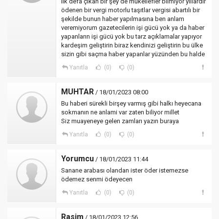
ilk defa çıkan bir şey de mükellefler bilmiyor yıllardır
ödenen bir vergi motorlu taşıtlar vergisi abartılı bir
şekilde bunun haber yapılmasına ben anlam
veremiyorum gazetecilerin işi gücü yok ya da haber
yapanların işi gücü yok bu tarz açıklamalar yapıyor
kardeşim geliştirin biraz kendinizi geliştirin bu ülke
sizin gibi saçma haber yapanlar yüzünden bu halde
Yanıtla
(0)
(0)
MUHTAR
/ 18/01/2023 08:00
Bu haberi sürekli birşey varmış gibi halkı heyecana
sokmanın ne anlami var zaten biliyor millet
Siz muayeneye gelen zamları yazın buraya
Yanıtla
(0)
(0)
Yorumcu
/ 18/01/2023 11:44
Sanane arabası olandan ister öder istemezse
ödemez senmi ödeyecen
Yanıtla
(0)
(0)
Rasim
/ 18/01/2023 12:56