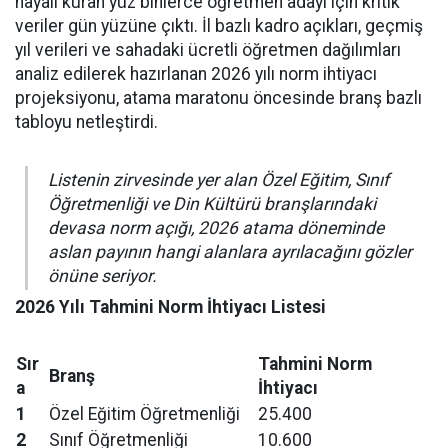
hayali kuran yüz binlerce öğretmen adayı için kritik
veriler gün yüzüne çıktı. İl bazlı kadro açıkları, geçmiş
yıl verileri ve sahadaki ücretli öğretmen dağılımları
analiz edilerek hazırlanan 2026 yılı norm ihtiyacı
projeksiyonu, atama maratonu öncesinde branş bazlı
tabloyu netleştirdi.
Listenin zirvesinde yer alan Özel Eğitim, Sınıf
Öğretmenliği ve Din Kültürü branşlarındaki
devasa norm açığı, 2026 atama döneminde
aslan payının hangi alanlara ayrılacağını gözler
önüne seriyor.
2026 Yılı Tahmini Norm İhtiyacı Listesi
Sır
Tahmini Norm
Branş
a
İhtiyacı
1
Özel Eğitim Öğretmenliği
25.400
2
Sınıf Öğretmenliği
10.600