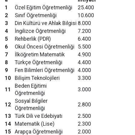
1
Özel Eğitim Öğretmenliği
25.400
2
Sınıf Öğretmenliği
10.600
3
Din Kültürü ve Ahlak Bilgisi
8.000
4
İngilizce Öğretmenliği
7.200
5
Rehberlik (PDR)
6.400
6
Okul Öncesi Öğretmenliği
5.500
7
İlköğretim Matematik
4.900
8
Türkçe Öğretmenliği
4.400
9
Fen Bilimleri Öğretmenliği
4.000
10
Bilişim Teknolojileri
3.300
Beden Eğitimi
11
3.000
Öğretmenliği
Sosyal Bilgiler
12
2.800
Öğretmenliği
13
Türk Dili ve Edebiyatı
2.500
14
Matematik (Lise)
2.300
15
Arapça Öğretmenliği
2.000