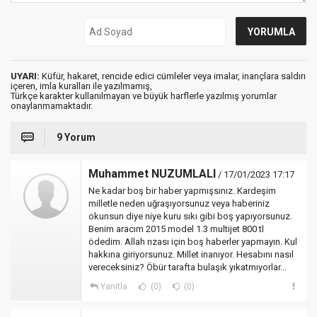
UYARI:
Küfür, hakaret, rencide edici cümleler veya imalar, inançlara saldırı
içeren, imla kuralları ile yazılmamış,
Türkçe karakter kullanılmayan ve büyük harflerle yazılmış yorumlar
onaylanmamaktadır.
9 Yorum
Muhammet NUZUMLALI
/ 17/01/2023 17:17
Ne kadar boş bir haber yapmışsınız. Kardeşim
milletle neden uğraşıyorsunuz veya haberiniz
okunsun diye niye kuru sıkı gibi boş yapıyorsunuz.
Benim aracım 2015 model 1.3 multijet 800 tl
ödedim. Allah rızası için boş haberler yapmayın. Kul
hakkına giriyorsunuz. Millet inanıyor. Hesabını nasıl
vereceksiniz? Öbür tarafta bulaşık yıkatmıyorlar...
Yanıtla
(0)
(0)