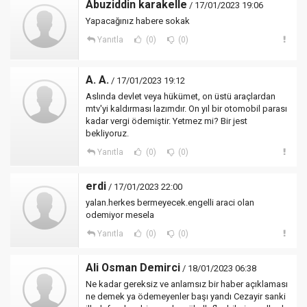
Abuziddin karakelle
/ 17/01/2023 19:06
Yapacağınız habere sokak
Yanıtla
(0)
(0)
A. A.
/ 17/01/2023 19:12
Aslında devlet veya hükümet, on üstü araçlardan
mtv'yi kaldırması lazımdır. On yıl bir otomobil parası
kadar vergi ödemiştir. Yetmez mi? Bir jest
bekliyoruz.
Yanıtla
(0)
(0)
erdi
/ 17/01/2023 22:00
yalan.herkes bermeyecek.engelli araci olan
odemiyor mesela
Yanıtla
(0)
(0)
Ali Osman Demirci
/ 18/01/2023 06:38
Ne kadar gereksiz ve anlamsız bir haber açıklaması
ne demek ya ödemeyenler başı yandı Cezayir sanki