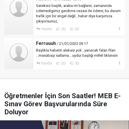
Gereksiz başlık, araba mi bağlanır, zamanında
odemedigimiz gecikme cezası ile ödenir, bu durum
trafik için bir engel değil , haber diye karşımıza
çıkıyorsunuz,
Yanıtla
(0)
(0)
Ferruuuh
/ 21/01/2023 09:17
Başlıkla haberin alakası yok...yanacak falan filan
...masabaşi sallama....uydur başlığı millet tiklansin
Yanıtla
(0)
(0)
Öğretmenler İçin Son Saatler! MEB E-
Sınav Görev Başvurularında Süre
Doluyor