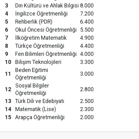
3
Din Kültürü ve Ahlak Bilgisi
8.000
4
İngilizce Öğretmenliği
7.200
5
Rehberlik (PDR)
6.400
6
Okul Öncesi Öğretmenliği
5.500
7
İlköğretim Matematik
4.900
8
Türkçe Öğretmenliği
4.400
9
Fen Bilimleri Öğretmenliği
4.000
10
Bilişim Teknolojileri
3.300
Beden Eğitimi
11
3.000
Öğretmenliği
Sosyal Bilgiler
12
2.800
Öğretmenliği
13
Türk Dili ve Edebiyatı
2.500
14
Matematik (Lise)
2.300
15
Arapça Öğretmenliği
2.000