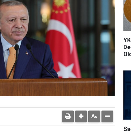
YK
De
Ol
Sa