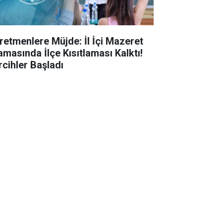
retmenlere Müjde: İl İçi Mazeret
amasında İlçe Kısıtlaması Kalktı!
rcihler Başladı