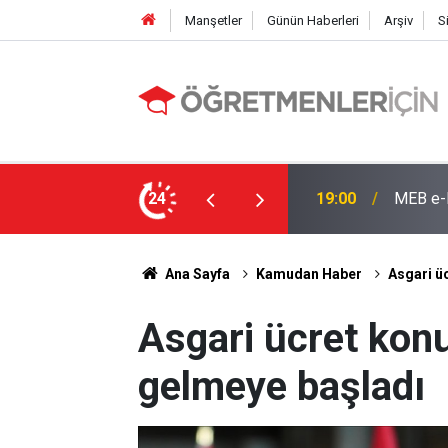
Manşetler
Günün Haberleri
Arşiv
S
e: İşte Sorgulama Ekranı ve Nakil Detayları
24
09:02
4 Branş
Ana Sayfa
Kamudan Haber
Asgari üc
Asgari ücret konu
gelmeye başladı