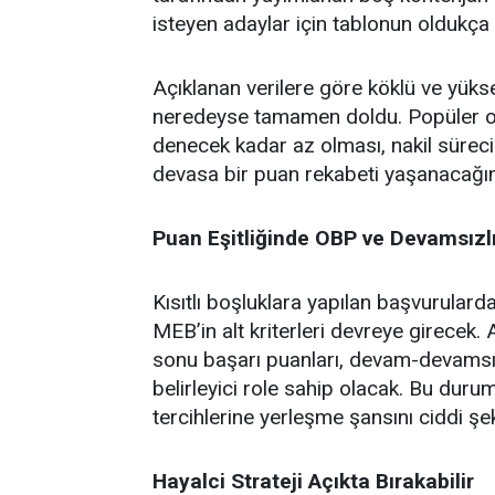
isteyen adaylar için tablonun oldukça
Açıklanan verilere göre köklü ve yüksek
neredeyse tamamen doldu. Popüler ok
denecek kadar az olması, nakil sürec
devasa bir puan rekabeti yaşanacağın
Puan Eşitliğinde OBP ve Devamsızl
Kısıtlı boşluklara yapılan başvurular
MEB’in alt kriterleri devreye girecek.
sonu başarı puanları, devam-devamsızl
belirleyici role sahip olacak. Bu duru
tercihlerine yerleşme şansını ciddi şek
Hayalci Strateji Açıkta Bırakabilir