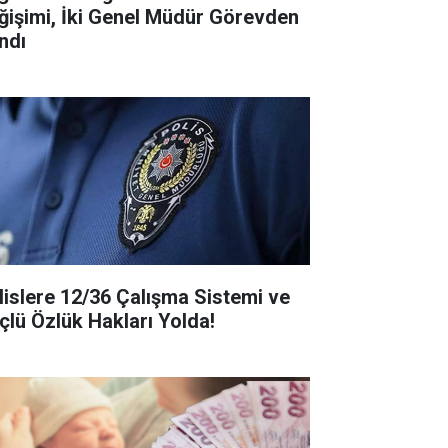
ğişimi, İki Genel Müdür Görevden
ndı
lislere 12/36 Çalışma Sistemi ve
çlü Özlük Hakları Yolda!