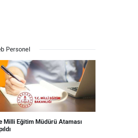
b Personel
çe Milli Eğitim Müdürü Ataması
pıldı