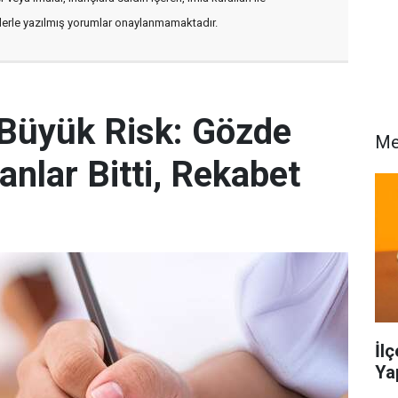
flerle yazılmış yorumlar onaylanmamaktadır.
 Büyük Risk: Gözde
Me
anlar Bitti, Rekabet
İl
Ya