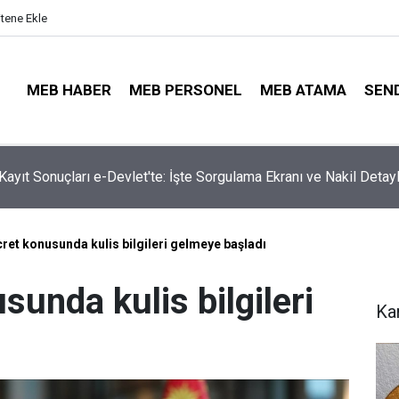
itene Ekle
MEB HABER
MEB PERSONEL
MEB ATAMA
SEN
ta Öğretmenleri Norm Fazlası Tehlikesi Bekliyor!
ret konusunda kulis bilgileri gelmeye başladı
sunda kulis bilgileri
Ka