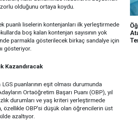
 zorlu olduğunu ortaya koydu.
 puanlı liselerin kontenjanları ilk yerleştirmede
Öğ
ullarda boş kalan kontenjan sayısının yok
At
Te
inde parmakla gösterilecek birkaç sandalye için
ı gösteriyor.
ık Kazandıracak
da LGS puanlarının eşit olması durumunda
 Adayların Ortaöğretim Başarı Puanı (OBP), yıl
ık durumları ve yaş kriteri yerleştirmede
m, özellikle OBP’si düşük olan öğrencilerin üst
ilde azaltıyor.