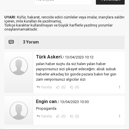
UYARI:
Küfür, hakaret, rencide edici cümleler veya imalar, inançlara saldırı
içeren, imla kuralları ile yazılmamış,
Türkçe karakter kullanılmayan ve büyük harflerle yazılmış yorumlar
onaylanmamaktadır.
3 Yorum
Türk Askeri
/ 13/04/2023 10:12
yalan haber suçtu da siz halen yalan haber
yapıyorsunuz sizi şikayet edeceğim. abuk subuk
haberler arkadaş bir günde pazara bakın her gün
zam veriyorsunuz algıcılar sizi
Yanıtla
(0)
(0)
Engin can
/ 13/04/2023 10:30
Propaganda
Yanıtla
(0)
(0)