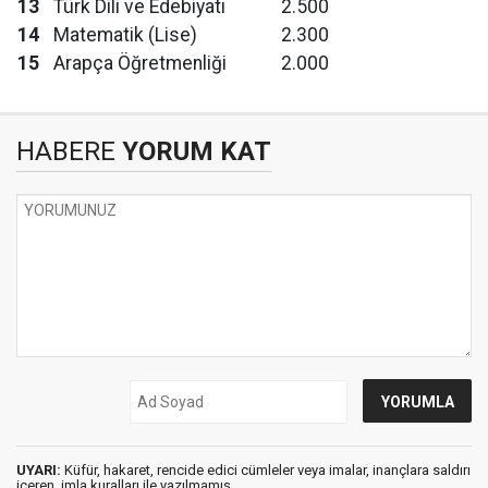
13
Türk Dili ve Edebiyatı
2.500
14
Matematik (Lise)
2.300
15
Arapça Öğretmenliği
2.000
HABERE
YORUM KAT
UYARI:
Küfür, hakaret, rencide edici cümleler veya imalar, inançlara saldırı
içeren, imla kuralları ile yazılmamış,