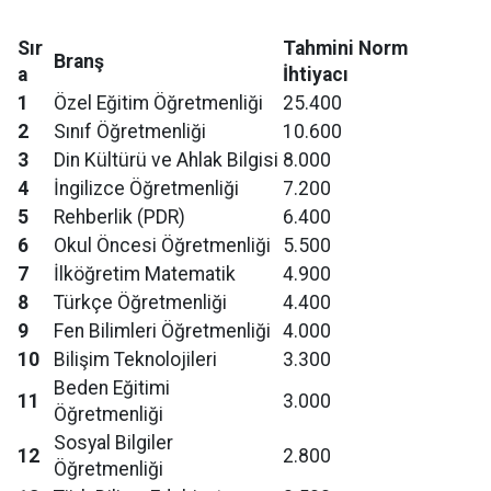
Sır
Tahmini Norm
Branş
a
İhtiyacı
1
Özel Eğitim Öğretmenliği
25.400
2
Sınıf Öğretmenliği
10.600
3
Din Kültürü ve Ahlak Bilgisi
8.000
4
İngilizce Öğretmenliği
7.200
5
Rehberlik (PDR)
6.400
6
Okul Öncesi Öğretmenliği
5.500
7
İlköğretim Matematik
4.900
8
Türkçe Öğretmenliği
4.400
9
Fen Bilimleri Öğretmenliği
4.000
10
Bilişim Teknolojileri
3.300
Beden Eğitimi
11
3.000
Öğretmenliği
Sosyal Bilgiler
12
2.800
Öğretmenliği