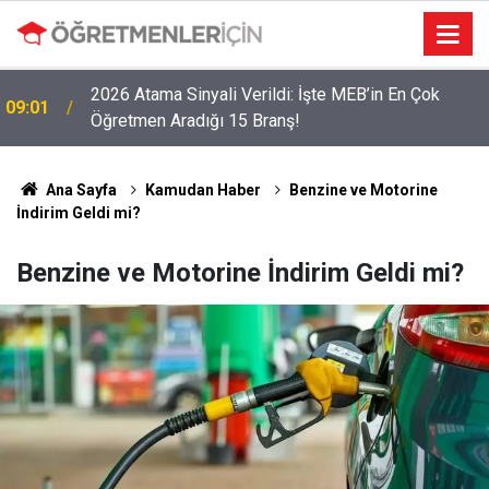
2026 Atama Sinyali Verildi: İşte MEB’in En Çok
09:01
Öğretmen Aradığı 15 Branş!
LGS Nakillerinde Büyük Risk: Gözde Liselerde
19:00
Kontenjanlar Bitti, Rekabet Tavan Yaptı!
Ana Sayfa
Kamudan Haber
Benzine ve Motorine
İndirim Geldi mi?
Benzine ve Motorine İndirim Geldi mi?