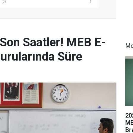
(0)
 Son Saatler! MEB E-
Me
urularında Süre
20
ME
Br