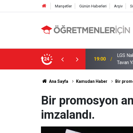
Manşetler
Günün Haberleri
Arşiv
S
zde Liselerde Kontenjanlar Bitti, Rekabet
24
09:05
İlçe Mi
Ana Sayfa
Kamudan Haber
Bir prom
Bir promosyon a
imzalandı.