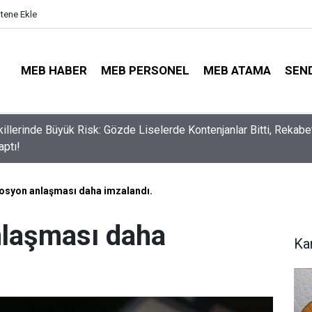
itene Ekle
MEB HABER
MEB PERSONEL
MEB ATAMA
SEN
lli Eğitim Müdürü Ataması Yapıldı
osyon anlaşması daha imzalandı.
nlaşması daha
Ka