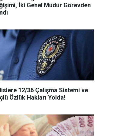
ğişimi, İki Genel Müdür Görevden
ndı
lislere 12/36 Çalışma Sistemi ve
çlü Özlük Hakları Yolda!