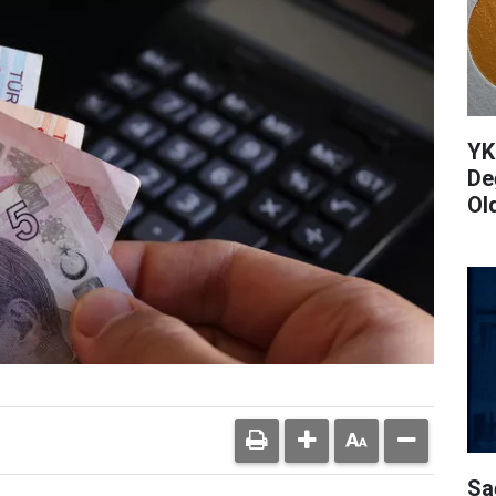
YK
De
Ol
Sa