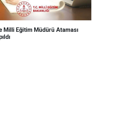
çe Milli Eğitim Müdürü Ataması
pıldı