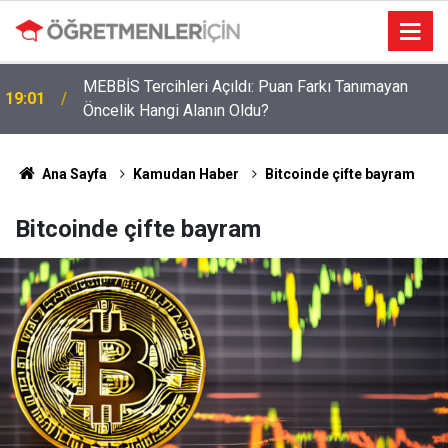
MEBBİS Tercihleri Açıldı: Puan Farkı Tanımayan
19:01
Öncelik Hangi Alanın Oldu?
Öğretmenlere Müjdeli Haber: Bu 12 İlde Norm
09:03
Kadro Tıkanıklığı Yaşanmayacak
Ana Sayfa
Kamudan Haber
Bitcoinde çifte bayram
Bitcoinde çifte bayram