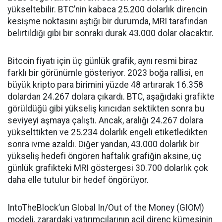
yükseltebilir. BTC’nin kabaca 25.200 dolarlık direncin
kesişme noktasını aştığı bir durumda, MRI tarafından
belirtildiği gibi bir sonraki durak 43.000 dolar olacaktır.
Bitcoin fiyatı için üç günlük grafik, aynı resmi biraz
farklı bir görünümle gösteriyor. 2023 boğa rallisi, en
büyük kripto para birimini yüzde 48 artırarak 16.358
dolardan 24.267 dolara çıkardı. BTC, aşağıdaki grafikte
görüldüğü gibi yükseliş kırıcıdan sektikten sonra bu
seviyeyi aşmaya çalıştı. Ancak, aralığı 24.267 dolara
yükselttikten ve 25.234 dolarlık engeli etiketledikten
sonra ivme azaldı. Diğer yandan, 43.000 dolarlık bir
yükseliş hedefi öngören haftalık grafiğin aksine, üç
günlük grafikteki MRI göstergesi 30.700 dolarlık çok
daha elle tutulur bir hedef öngörüyor.
IntoTheBlock’un Global In/Out of the Money (GIOM)
modeli, zarardaki yatırımcılarının acil direnç kümesinin