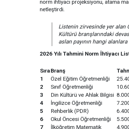
norm ihtiyacı projeksiyonu, atama ma
netleştirdi.
Listenin zirvesinde yer alan 
Kültürü branşlarındaki dev
aslan payının hangi alanlara 
2026 Yılı Tahmini Norm İhtiyacı Lis
Sıra
Branş
Tahm
1
Özel Eğitim Öğretmenliği
25.4
2
Sınıf Öğretmenliği
10.6
3
Din Kültürü ve Ahlak Bilgisi
8.00
4
İngilizce Öğretmenliği
7.20
5
Rehberlik (PDR)
6.40
6
Okul Öncesi Öğretmenliği
5.50
7
İlköğretim Matematik
4.90