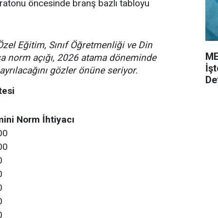
ratonu öncesinde branş bazlı tabloyu
Özel Eğitim, Sınıf Öğretmenliği ve Din
ME
asa norm açığı, 2026 atama döneminde
İş
ayrılacağını gözler önüne seriyor.
De
tesi
ini Norm İhtiyacı
00
00
0
0
0
0
0