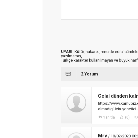
UYARI:
Küfür, hakaret, rencide edici cümleler 
yazılmamış,
Türkçe karakter kullanılmayan ve büyük har
2 Yorum
Celal dünden kal
https://www.kamubiz.co
olmadigi-icin-yonetici
Yanıtla
(0)
Mrv
/ 18/02/2023 00: