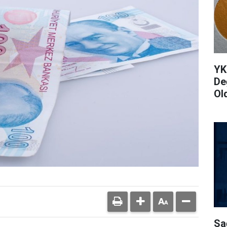
YK
De
Ol
Sa