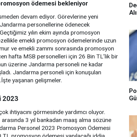
a promosyon ödemesi bekleniyor
De
Alı
esmeden devam ediyor. Görevlerine yeni
r Jandarma personellerine ödenecek
eçtiğimiz yılın ekim ayında promosyon
ellikle emekli promosyon ödemelerinde uzun
memur ve emekli zammı sonrasında promosyon
en hafta MSB personelleri için 26 Bin TL’lik bir
nun üzerine Jandarma personeli ne kadar
ladı. Jandarma personeli için konuşulan
şte yaşanan gelişmeler.
Po
Gü
i 2023
k ihtiyacını görmesinde yardımcı oluyor.
ler arasında 3 yıl bankadan maaş alma sözüne
 Jandarma Personel 2023 Promosyon Ödemesi
000 TL promosyon ödemesi yapılacağı iddia