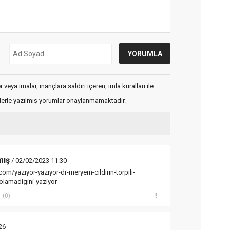
veya imalar, inançlara saldırı içeren, imla kuralları ile
flerle yazılmış yorumlar onaylanmamaktadır.
mış
/ 02/02/2023 11:30
m/yaziyor-yaziyor-dr-meryem-cildirin-torpili-
-olamadigini-yaziyor
(0)
26