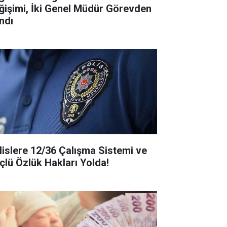
ğişimi, İki Genel Müdür Görevden
ndı
lislere 12/36 Çalışma Sistemi ve
çlü Özlük Hakları Yolda!