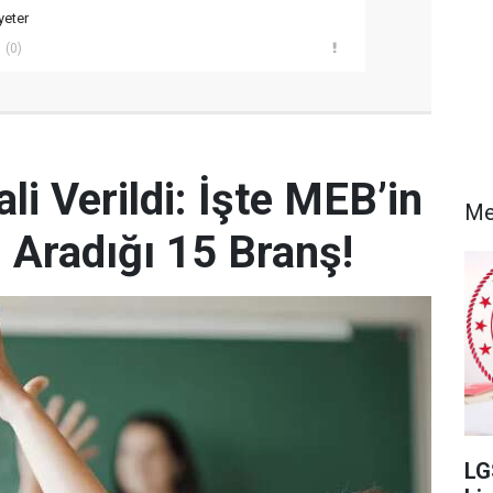
yeter
(0)
i Verildi: İşte MEB’in
Me
Aradığı 15 Branş!
LG