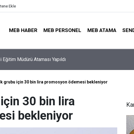
itene Ekle
MEB HABER
MEB PERSONEL
MEB ATAMA
SEN
ayıt Sonuçları e-Devlet'te: İşte Sorgulama Ekranı ve Nakil Detayl
k grubu için 30 bin lira promosyon ödemesi bekleniyor
çin 30 bin lira
Ka
si bekleniyor