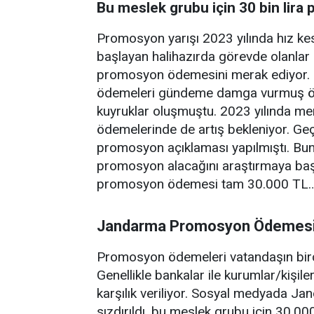
Bu meslek grubu için 30 bin lir
Promosyon yarışı 2023 yılında hız k
başlayan halihazırda görevde olanla
promosyon ödemesini merak ediyor. G
ödemeleri gündeme damga vurmuş öz
kuyruklar oluşmuştu. 2023 yılında 
ödemelerinde de artış bekleniyor. Geç
promosyon açıklaması yapılmıştı. Bu
promosyon alacağını araştırmaya baş
promosyon ödemesi tam 30.000 TL…İ
Jandarma Promosyon Ödemes
Promosyon ödemeleri vatandaşın birço
Genellikle bankalar ile kurumlar/kişi
karşılık veriliyor. Sosyal medyada
sızdırıldı, bu meslek grubu için 30.