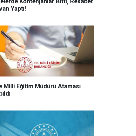
selerde Kontenjanlar Bitti, Rekabet
van Yaptı!
çe Milli Eğitim Müdürü Ataması
pıldı