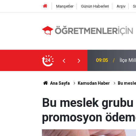
Manşetler
Günün Haberleri
Arşiv
S
 Yapıldı
24
19:00
MEB e-K
Ana Sayfa
Kamudan Haber
Bu mesle
Bu meslek grubu i
promosyon ödeme