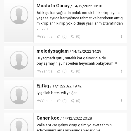
Mustafa Günay
/ 14/12/2022 13:18
Artık şu kar yağsada çoluk çocuk bir kartopu yecanı
yaşasa ayrıca kar yağınca rahmet ve bereketin arttığı
mikropların kırılıp yok olduğu yaşlılarımız tarafından
anlatılır
Yanıtla
(0)
(0)
melodysaglam
/ 14/12/2022 14:29
Bi yağmadı gitti , surekli kar geliyor die de
paylaşmayın şu haberleri heyecanlı bakıyorum ❄
Yanıtla
(0)
(0)
Ejjfkg
/ 14/12/2022 19:42
İyişallah bereketli ya ğar
Yanıtla
(0)
(0)
Caner koc
/ 14/12/2022 20:28
Valla abi kar geliyo diyip gelmiyo evet tahmin
ediyosunuz ama yılbaşında yağar diye