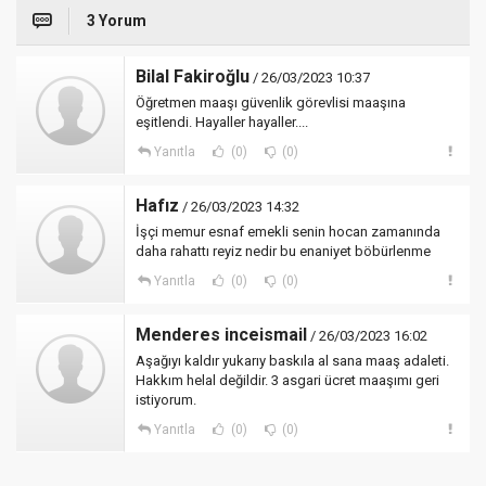
3 Yorum
Bilal Fakiroğlu
/ 26/03/2023 10:37
Öğretmen maaşı güvenlik görevlisi maaşına
eşitlendi. Hayaller hayaller....
Yanıtla
(0)
(0)
Hafız
/ 26/03/2023 14:32
İşçi memur esnaf emekli senin hocan zamanında
daha rahattı reyiz nedir bu enaniyet böbürlenme
Yanıtla
(0)
(0)
Menderes inceismail
/ 26/03/2023 16:02
Aşağıyı kaldır yukarıy baskıla al sana maaş adaleti.
Hakkım helal değildir. 3 asgari ücret maaşımı geri
istiyorum.
Yanıtla
(0)
(0)