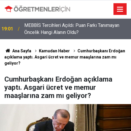
MEBBİS Tercihleri Açıldı: Puan Farkı Tanımayan
19:01
Öncelik Hangi Alanın Oldu?
Öğretmenlere Müjdeli Haber: Bu 12 İlde Norm
09:03
Kadro Tıkanıklığı Yaşanmayacak
Ana Sayfa
Kamudan Haber
Cumhurbaşkanı Erdoğan
açıklama yaptı. Asgari ücret ve memur maaşlarına zam mı
geliyor?
Cumhurbaşkanı Erdoğan açıklama
yaptı. Asgari ücret ve memur
maaşlarına zam mı geliyor?