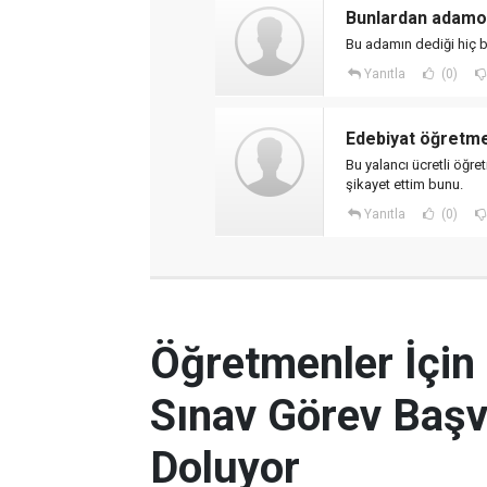
Bunlardan adam
Bu adamın dediği hiç b
Yanıtla
(0)
Edebiyat öğretm
Bu yalancı ücretli öğr
şikayet ettim bunu.
Yanıtla
(0)
Öğretmenler İçin
Sınav Görev Başv
Doluyor