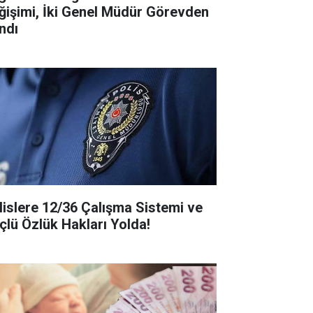
ğişimi, İki Genel Müdür Görevden
ndı
lislere 12/36 Çalışma Sistemi ve
çlü Özlük Hakları Yolda!