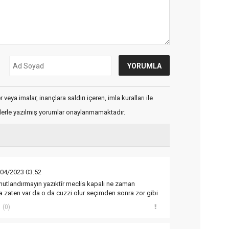
veya imalar, inançlara saldırı içeren, imla kuralları ile
flerle yazılmış yorumlar onaylanmamaktadır.
/04/2023 03:52
umutlandırmayın yazıktîr meclis kapalı ne zaman
zaten var da o da cuzzi olur seçimden sonra zor gibi
(0)