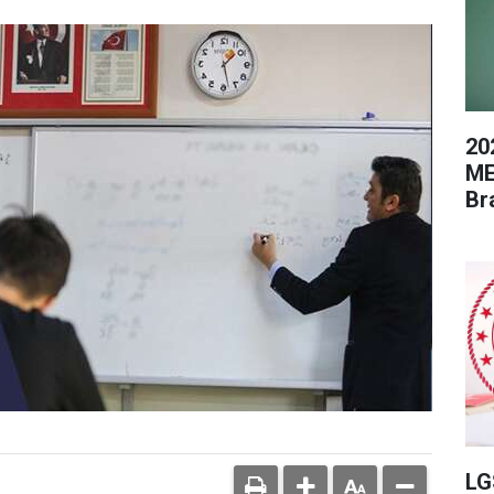
20
ME
Br
LG