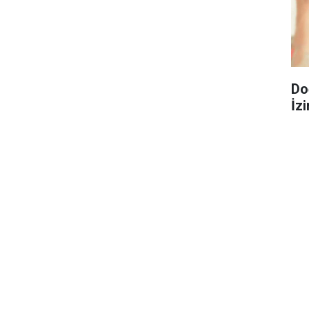
Do
İzi