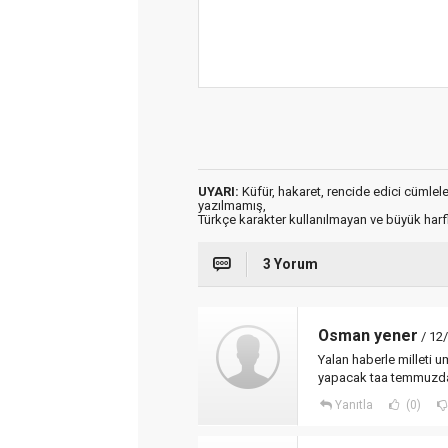
UYARI:
Küfür, hakaret, rencide edici cümleler 
yazılmamış,
Türkçe karakter kullanılmayan ve büyük har
3 Yorum
Osman yener
/ 12
Yalan haberle milleti 
yapacak taa temmuzda 
Yanıtla
(0)