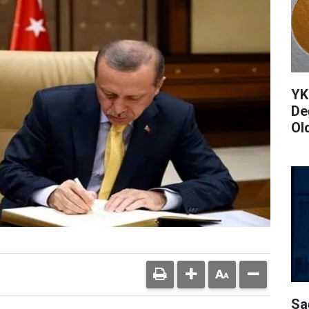
YK
De
Ol
Sa