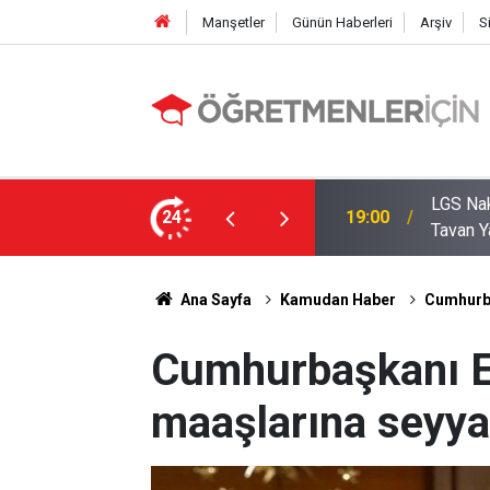
Manşetler
Günün Haberleri
Arşiv
S
zde Liselerde Kontenjanlar Bitti, Rekabet
24
09:05
İlçe Mi
Ana Sayfa
Kamudan Haber
Cumhurba
Cumhurbaşkanı E
maaşlarına seyy