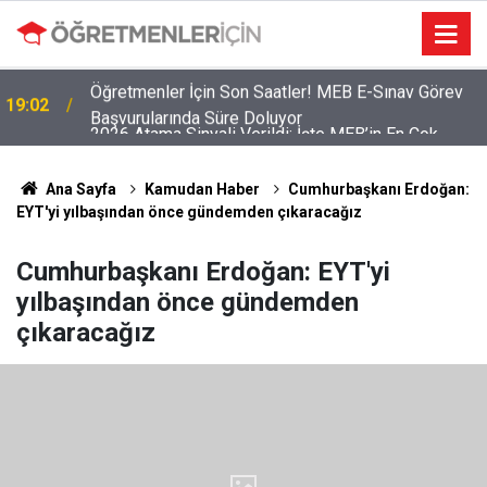
2026 Atama Sinyali Verildi: İşte MEB’in En Çok
09:01
Öğretmen Aradığı 15 Branş!
Ana Sayfa
Kamudan Haber
Cumhurbaşkanı Erdoğan:
EYT'yi yılbaşından önce gündemden çıkaracağız
Cumhurbaşkanı Erdoğan: EYT'yi
yılbaşından önce gündemden
çıkaracağız